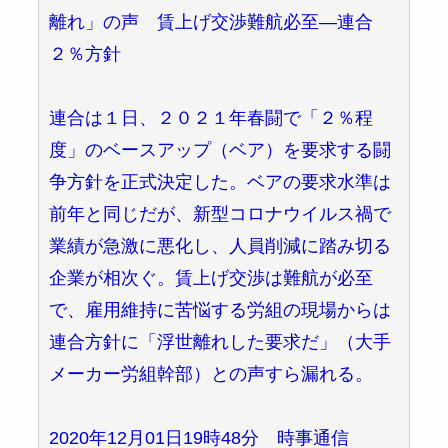
離れ」の声 賃上げ交渉難航必至―連合
２％方針
連合は１日、２０２１年春闘で「２％程
度」のベースアップ（ベア）を要求する闘
争方針を正式決定した。ベアの要求水準は
前年と同じだが、新型コロナウイルス禍で
業績が急激に悪化し、人員削減に踏み切る
企業が相次ぐ。賃上げ交渉は難航が必至
で、雇用維持に苦悩する労組の現場からは
連合方針に「浮世離れした要求だ」（大手
メーカー労組幹部）との声すら漏れる。
2020年12月01日19時48分 時事通信