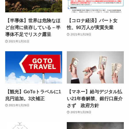
【半導体】世界は危険なほ
【コロナ経済】パート女
ど台湾に依存している－半
性、90万人が実質失業
導体不足でリスク露呈
2021年1月29日
2021年1月31日
【観光】GoToトラベルに1
【マネー】給与デジタル払
兆円追加。3次補正
い21年春解禁、銀行口座介
さず 政府方針
2021年1月29日
2021年1月28日