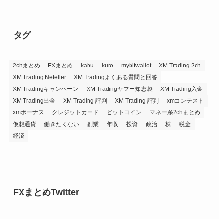
タグ
2chまとめ
FXまとめ
kabu
kuro
mybitwallet
XM Trading 2ch
XM Trading Neteller
XM Tradingよくある質問と回答
XM Tradingキャンペーン
XM Tradingヤフー知恵袋
XM Trading入金
XM Trading出金
XM Trading 評判
XM Trading 評判
xmコンテスト
xmボーナス
クレジットカード
ビットコイン
マネー系2chまとめ
仮想通貨
働きたくない
副業
年収
投資
政治
株
税金
経済
FXまとめTwitter