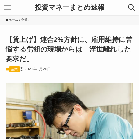
投資マネーまとめ速報
ホーム
企業
【賃上げ】連合2%方針に、雇用維持に苦
悩する労組の現場からは「浮世離れした
要求だ」
2021年1月20日
企業