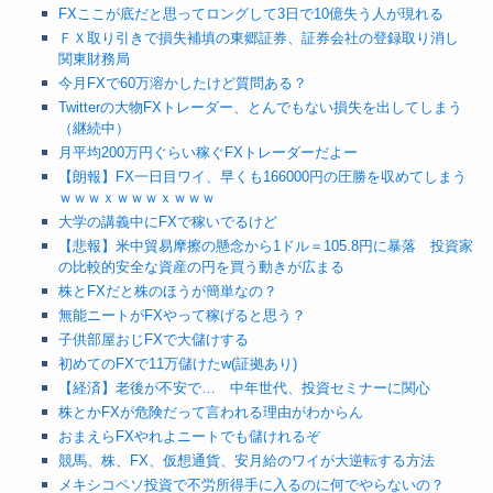
FXここが底だと思ってロングして3日で10億失う人が現れる
ＦＸ取り引きで損失補填の東郷証券、証券会社の登録取り消し
関東財務局
今月FXで60万溶かしたけど質問ある？
Twitterの大物FXトレーダー、とんでもない損失を出してしまう
（継続中）
月平均200万円ぐらい稼ぐFXトレーダーだよー
【朗報】FX一日目ワイ、早くも166000円の圧勝を収めてしまう
ｗｗｗｘｗｗｗｘｗｗｗ
大学の講義中にFXで稼いでるけど
【悲報】米中貿易摩擦の懸念から1ドル＝105.8円に暴落 投資家
の比較的安全な資産の円を買う動きが広まる
株とFXだと株のほうが簡単なの？
無能ニートがFXやって稼げると思う？
子供部屋おじFXで大儲けする
初めてのFXで11万儲けたw(証拠あり)
【経済】老後が不安で… 中年世代、投資セミナーに関心
株とかFXが危険だって言われる理由がわからん
おまえらFXやれよニートでも儲けれるぞ
競馬、株、FX、仮想通貨、安月給のワイが大逆転する方法
メキシコペソ投資で不労所得手に入るのに何でやらないの？