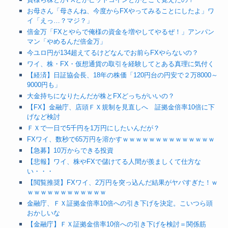
お母さん「母さんね、今度からFXやってみることにしたよ」ワ
イ「えっ…？マジ？」
倍金万「FXとやらで俺様の資金を増やしてやるぜ！」アンパン
マン「やめるんだ倍金万」
今ユロ円が134超えてるけどなんでお前らFXやらないの？
ワイ、株・FX・仮想通貨の取引を経験してとある真理に気付く
【経済】日証協会長、18年の株価「120円台の円安で２万8000～
9000円も」
大金持ちになりたんだが株とFXどっちがいいの？
【FX】金融庁、店頭ＦＸ規制を見直しへ 証拠金倍率10倍に下
げなど検討
ＦＸで一日で5千円を1万円にしたいんだが？
FXワイ、数秒で65万円を溶かすｗｗｗｗｗｗｗｗｗｗｗｗｗｗ
【急募】10万からできる投資
【悲報】ワイ、株やFXで儲けてる人間が羨ましくて仕方な
い・・・
【閲覧推奨】FXワイ、2万円を突っ込んだ結果がヤバすぎた！ｗ
ｗｗｗｗｗｗｗｗｗｗｗｗ
金融庁、ＦＸ証拠金倍率10倍への引き下げを決定。こいつら頭
おかしいな
【金融庁】ＦＸ証拠金倍率10倍への引き下げを検討＝関係筋