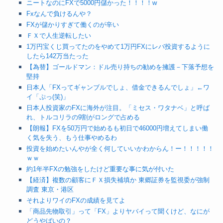
ニートなのにFXで5000円儲かった！！！！w
Fxなんで負けるんや？
FXが儲かりすぎて働くのが辛い
ＦＸで人生逆転したい
1万円宝くじ買ってたのをやめて1万円FXにレバ投資するように
したら142万当たった
【為替】ゴールドマン：ドル売り持ちの勧めを擁護－下落予想を
堅持
日本人「FXってギャンブルでしょ、借金できるんでしょ」←ワ
イ「ぷっ(笑)」
日本人投資家のFXに海外が注目。「ミセス・ワタナベ」と呼ば
れ、トルコリラの9割がロングで占める
【朗報】FXを50万円で始めるも初日で46000円増えてしまい働
く気を失う、もう仕事やめるわ
投資を始めたいんやが全く何していいかわからん！ー！！！！！
ｗｗ
約1年半FXの勉強をしたけど重要な事に気が付いた
【経済】複数の顧客にＦＸ損失補填か 東郷証券を監視委が強制
調査 東京・港区
それよりワイのFXの成績を見てよ
「商品先物取引」って「FX」よりヤバイって聞くけど、なにが
どうやばいの？