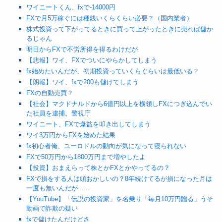
ワイニートくん、fxで-14000円
FXで月5万稼ぐには種銭いくらくらい必要？（国内業者）
株式投資って下がってるときに買って上がったときに売れば儲か
るじゃん
明日からFXで不労所得を得るわけだが
【悲報】ワイ、FXでついにやらかしてしまう
fx始めたいんだが、初期投資っていくらぐらいは最低いる？
【朗報】ワイ、fxで200も儲けてしまう
FXの自動売買？
【社会】マクドナルドから6億円以上を横領しFXにつぎ込んでい
た社員を逮捕。警視庁
ワイニート、FXで爆益を叩き出してしまう
ワイ3万円からFXを始めた結果
fx初心者俺、ユーロドルの動向が気になって寝られない
FXで50万円から1800万円まで増やしたよ
【投資】おまえらって株とかFXとかやってるの？
FXで損をする人は頭おかしいの？8年続けてるが損になった月は
一度も無いんだが......
【YouTube】「伝説の投資家」を名乗り「毎月10万円贈る」うそ
動画で詐欺の疑い
fxで儲けたんだけどさ