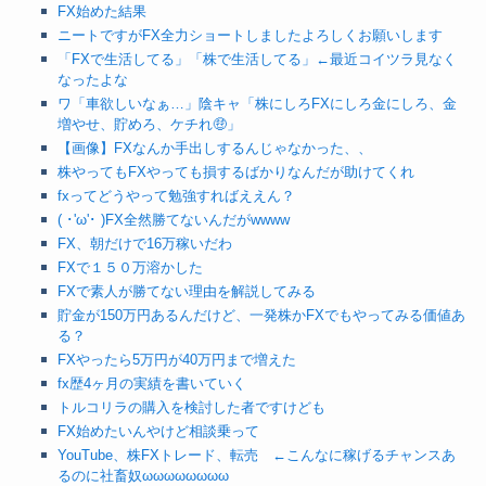
FX始めた結果
ニートですがFX全力ショートしましたよろしくお願いします
「FXで生活してる」「株で生活してる」←最近コイツラ見なく
なったよな
ワ「車欲しいなぁ…」陰キャ「株にしろFXにしろ金にしろ、金
増やせ、貯めろ、ケチれ🤑」
【画像】FXなんか手出しするんじゃなかった、、
株やってもFXやっても損するばかりなんだが助けてくれ
fxってどうやって勉強すればええん？
( ･'ω'･ )FX全然勝てないんだがwwww
FX、朝だけで16万稼いだわ
FXで１５０万溶かした
FXで素人が勝てない理由を解説してみる
貯金が150万円あるんだけど、一発株かFXでもやってみる価値あ
る？
FXやったら5万円が40万円まで増えた
fx歴4ヶ月の実績を書いていく
トルコリラの購入を検討した者ですけども
FX始めたいんやけど相談乗って
YouTube、株FXトレード、転売 ←こんなに稼げるチャンスあ
るのに社畜奴ωωωωωωωω