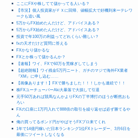
ここにFXや株してて儲かってる人いる？
【市況】個人投資家がＦＸに回帰、値幅拡大で好機到来ーテレワ
ークも追い風
5万からFX始めたんだけど、アドバイスある？
5万からFX始めたんだけど、アドバイスある？
投資で年100万の利益ってどれくらい難しい？
fxの天才だけど質問に答える
FXかなり儲かるな
FXとか株って儲かるんか？
【速報】ワイ、FXで60万を荒稼ぎしてしまう
【超絶朗報】ワイ残金5万円ニート、ガチのマジで海外FX業者
『XM』に申し込む……
【画像あります！】FXで勝ちました！！！しかも連続で！！
株FXユーチューバーAki大暴落で大損して引退
元手50万あれば競馬なんかよりFXの丁半博打のほうが断然おも
ろい
FXの口座に1万円入れて888倍の取引を繰り返せば必ず勝てるや
ん
俺の買ってるポンド円がやばそうFXプロ来てくれ
1年で14億円稼いだ日本ランキング1位FXトレーダー、3月6日を
最後にツイートしなくなる