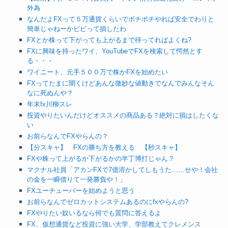
外為
なんだよFXって５万通貨くらいでボチボチやれば安全でわりと
簡単じゃねーかビビって損したわ
FXとか株って下がっても上がるまで待ってればよくね?
FXに興味を持ったワイ、YouTubeでFXを検索して愕然とす
る・・・
ワイニート、元手５００万で株かFXを始めたい
FXってたまに聞くけどあんな微妙な値動きでなんでみんなそん
なに死ぬんや？
年末fx川柳スレ
投資やりたいんだけどオススメの商品ある？絶対に損はしたくな
い
お前らなんでFXやらんの？
【分スキャ】 FXの勝ち方を教える 【秒スキャ】
FXや株って上がるか下がるかの半丁博打じゃん？
マクナル社員「アカンFXで7億溶かしてしもうた……せや！会社
の金を一瞬借りて一発勝負や！」
FXユーチューバーを始めようと思う
お前らなんでゼロカットシステムあるのにfxやらんの?
FXやりたい奴いるなら何でも質問に答えるよ
FX、仮想通貨など投資に強い大学、学部教えてクレメンス