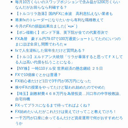
毎月10万くらいのスワップポジションで含み益が1200万くらい
なんだがお前らなら利確する？
【トルコリラ急落】国内FXに余波 高利息払えない業者も
将来fxのトレーダーになりたいから有利な職種教えて
今月のFXの損益結果出ました( ´•ω•` )
【ポン様動く】ポンド下落、英下院が全ての代案否決で
FX為替 豪ドル円79.07で100万通貨ショートしてたのにいつの
まにほぼ全戻し間際でわろたｗ
fxで人生逆転した留年生だけど質問ある？
【トルコ】エルドアン大統領「リラが暴落すると思ってＦＸして
る人は高い代償を払うことになる」
【NY株】一時110ドル安 世界経済の懸念継続 ２５日
FXで10億稼ぐとかは普通？
FX初心者だけど1日で3千円が35万円になった
株やFXの授業をやってたけど疑われ始めたのでやめた
【埼玉】副教材費４６８万円を為替投資…川口市の中学校教諭、
自宅待機
FXってプラスになるまで待ってればよくね？
FX始めたいんだがこれだけは覚えてけってこと教えてけろ！
一千万円が口座に余ってるんだけど資産運用で何がおすすめだろ
うか