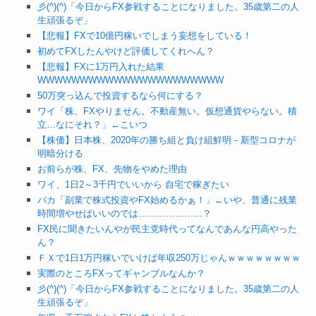
彡(^)(^)「今日からFX参戦することになりました。35歳第二の人
生頑張るぞ」
【悲報】FXで10億円稼いでしまう妄想をしている！
初めてFXしたんやけど評価してくれへん？
【悲報】FXに1万円入れた結果
WWWWWWWWWWWWWWWWWWWWWW
50万突っ込んで投資するなら何にする？
ワイ「株、FXやりません。不動産無い。仮想通貨やらない。積
立…なにそれ？」←こいつ
【株価】日本株、2020年の勝ち組と負け組鮮明－新型コロナが
明暗分ける
お前らが株、FX、先物をやめた理由
ワイ、1日2～3千円でいいから 自宅で稼ぎたい
バカ「副業で株式投資やFX始めるかぁ！」←いや、普通に残業
時間増やせばいいのでは…………………？
FX民に聞きたいんやが民主党時代ってなんであんな円高やった
ん？
ＦＸで1日1万円稼いでいけば年収250万じゃんｗｗｗｗｗｗｗｗ
実際のところFXってギャンブルなんか？
彡(^)(^)「今日からFX参戦することになりました。35歳第二の人
生頑張るぞ」