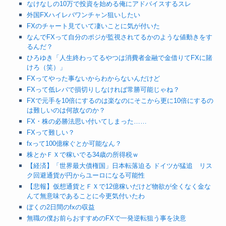
なけなしの10万で投資を始める俺にアドバイスするスレ
外国FXハイレバワンチャン狙いしたい
FXのチャート見ていて凄いことに気が付いた
なんでFXって自分のポジが監視されてるかのような値動きをす
るんだ？
ひろゆき「人生終わってるやつは消費者金融で金借りてFXに賭
けろ（笑）」
FXってやった事ないからわからないんだけど
FXって低レバで損切りしなければ常勝可能じゃね？
FXで元手を10倍にするのは楽なのにそこから更に10倍にするの
は難しいのは何故なのか？
FX・株の必勝法思い付いてしまった……
FXって難しい？
fxって100億稼ぐとか可能なん？
株とかＦＸで稼いでる34歳の所得税ｗ
【経済】「世界最大債権国」日本転落迫る ドイツが猛追 リス
ク回避通貨が円からユーロになる可能性
【悲報】仮想通貨とＦＸで12億稼いだけど物欲が全くなく金な
んて無意味であることに今更気付いたわ
ぼくの2日間のfxの収益
無職の僕お前らおすすめのFXで一発逆転狙う事を決意