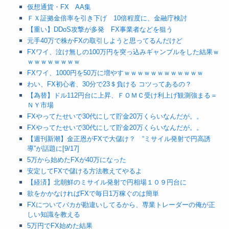
仮想通貨・FX AA集
ＦＸ証拠金倍率を引き下げ 10倍程度に、金融庁検討
【重い】DDoS攻撃が多発 FX事業者などを狙う
元手40万で株かFXの取引しようと思ってるんだけど
FXワイ、泣け無しの100万円を突っ込みギャンブルをした結果ｗ
ｗｗｗｗｗｗｗｗ
FXワイ、1000円を50万に増やすｗｗｗｗｗｗｗｗｗｗｗｗ
わい、FX初心者、30分で23＄負ける コツってあるの？
【為替】ドル112円台に上昇、ＦＯＭＣ受け利上げ観測強まる＝
ＮＹ市場
FXやってたせいで30代にして貯金20万くらいなんだが。。
FXやってたせいで30代にして貯金20万くらいなんだが。。
【週刊新潮】金正恩がFXで大儲け？ “ミサイル発射で円高誘
導”が話題に[9/17]
5万から始めたFXが40万になった
安定してFXで儲ける方法教えてやるよ
【経済】北朝鮮のミサイル発射で円相場１０９円台に
欲をかかなければFXで毎日1万稼ぐのは簡単
FXについてバカが勘違いしてるから、専業トレーダーの俺が正
しい知識を教える
5万円でFX始めた結果