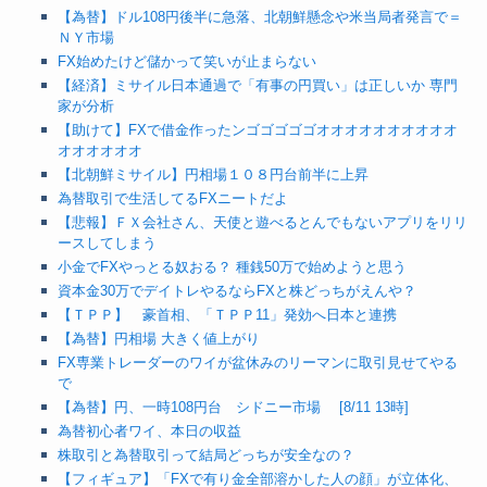
【為替】ドル108円後半に急落、北朝鮮懸念や米当局者発言で＝
ＮＹ市場
FX始めたけど儲かって笑いが止まらない
【経済】ミサイル日本通過で「有事の円買い」は正しいか 専門
家が分析
【助けて】FXで借金作ったンゴゴゴゴゴオオオオオオオオオオ
オオオオオオ
【北朝鮮ミサイル】円相場１０８円台前半に上昇
為替取引で生活してるFXニートだよ
【悲報】ＦＸ会社さん、天使と遊べるとんでもないアプリをリリ
ースしてしまう
小金でFXやっとる奴おる？ 種銭50万で始めようと思う
資本金30万でデイトレやるならFXと株どっちがえんや？
【ＴＰＰ】 豪首相、「ＴＰＰ11」発効へ日本と連携
【為替】円相場 大きく値上がり
FX専業トレーダーのワイが盆休みのリーマンに取引見せてやる
で
【為替】円、一時108円台 シドニー市場 [8/11 13時]
為替初心者ワイ、本日の収益
株取引と為替取引って結局どっちが安全なの？
【フィギュア】「FXで有り金全部溶かした人の顔」が立体化、