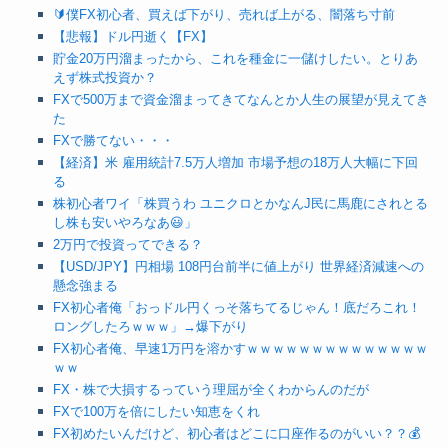
🔰僕FX初心者、買えば下がり、売れば上がる、闇落ち寸前
【悲報】ドル円逝く【FX】
貯金20万円溜まったから、これを種金に一儲けしたい。とりあ
えず株式投資か？
FXで500万まで資金溜まってきてなんとか人生の展望が見えてき
た
FXで勝てない・・・
【経済】米 雇用統計7.5万人増加 市場予想の18万人大幅に下回
る
株初心者ワイ「株買うわ ユニクロとかなんJ民に馬鹿にされとる
し株も安いやろなあ😃」
2万円で投資ってできる？
【USD/JPY】円相場 108円台前半に値上がり 世界経済減速への
懸念強まる
FX初心者俺「おっドル円くっそ落ちてるじゃん！底だろこれ！
ロングしたろｗｗｗ」→爆下がり
FX初心者俺、早速1万円を溶かすｗｗｗｗｗｗｗｗｗｗｗｗｗｗ
ｗｗ
FX・株で大損するっていう理屈が全くわからんのだが
FXで100万を倍にしたい知恵をくれ
FX初めたいんだけど、初心者はどこに口座作るのがいい？？💰