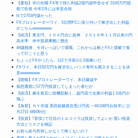
【愛知】寺の住職 FX等で得た利益2億円超申告せず 3100万円脱
税で告発 今年2月には本堂全焼
fxで2703円儲かった
FXプロトレーダーワイ、5日間PCに張り付いて稼ぎ出した利益
がこちらwwwwwww
【経済】東京円、１０４円台に急伸 ２０１６年１１月以来の円
高水準 米中貿易摩擦に懸念
48歳独身、今月いっぱいで退職、これからは株とFXと競艇で食
って行こうと思う
ちょっとFXやったら、1日で月収の1.5倍稼いだ
FXワイ、本日50万円を稼ぎ出しパック寿司を購入することを決
意wwwwwww
【朗報】FXプロトレーダーワイ、本日爆益中
仮想通貨に57万円投資してしまった者だが
【経済】麻生発言に投機筋動く…超円高で企業の利益1.5兆円が
飛ぶ
【為替】ＮＹ市場 黒田総裁発言受け円高 一時108円台前半に [1
月27日 6時06分]
【投資】｢割安｣で注目のトルコリラは投資してよいか 賢い投資
方法とリスクを検証
お前ら給与所得しかなくて怖くないの？
貴様ら株とかFXとかビットコインとかどこで覚えたの？