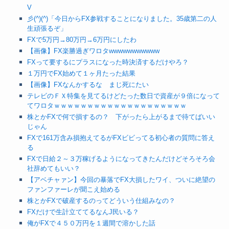
V
彡(^)(^)「今日からFX参戦することになりました。35歳第二の人
生頑張るぞ」
FXで5万円→80万円→6万円にしたわ
【画像】FX楽勝過ぎワロタwwwwwwwwwww
FXって要するにプラスになった時決済するだけやろ？
１万円でFX始めて１ヶ月たった結果
【画像】FXなんかするな まじ死にたい
テレビのＦＸ特集を見てるけどたった数日で資産が９倍になって
てワロタｗｗｗｗｗｗｗｗｗｗｗｗｗｗｗｗｗｗｗｗ
株とかFXで何で損するの？ 下がったら上がるまで待てばいい
じゃん
FXで161万含み損抱えてるがFXビビってる初心者の質問に答え
る
FXで日給２～３万稼げるようになってきたんだけどそろそろ会
社辞めてもいい？
【アベチャァン】今回の暴落でFX大損したワイ、ついに絶望の
ファンファーレが聞こえ始める
株とかFXで破産するのってどういう仕組みなの？
FXだけで生計立ててるなんJ民いる？
俺がFXで４５０万円を１週間で溶かした話