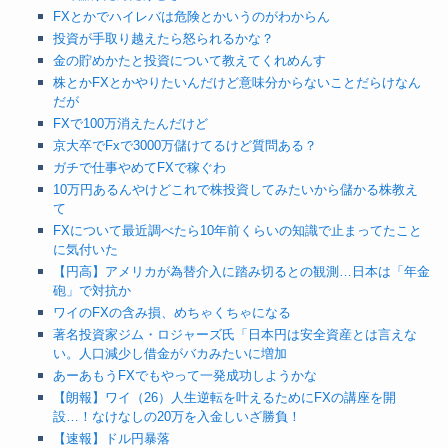
FXとかでハイレバは危険とかいうのがわからん
投資が手取り越えたら怒られるかな？
金の貯めかたと投資について教えてくれめんす
株とかFXとかやりたいんだけど意味分からないことだらけなん
だが
FXで100万消えたんだけど
京大卒でFxで3000万儲けてるけど質問ある？
ガチで仕事やめてFXで稼ぐわ
10万円あるんやけどこれで株投資してみたいから儲かる株教え
て
FXについて最近調べたら10年前くらいの知識で止まってたこと
に気付いた
【円高】アメリカが為替介入に踏み切るとの観測…日本は「年金
砲」で対抗か
ワイのFXの含み損、めちゃくちゃになる
著名投資家ジム・ロジャーズ氏「日本円は安全資産とは言えな
い。人口減少し借金がバカみたいに増加
あーあもうFXでもやって一発成功しようかな
【朗報】ワイ（26）人生逆転を叶えるためにFXの講座を開
設…！なけなしの20万を入金しいざ勝負！
【速報】ドル円暴落