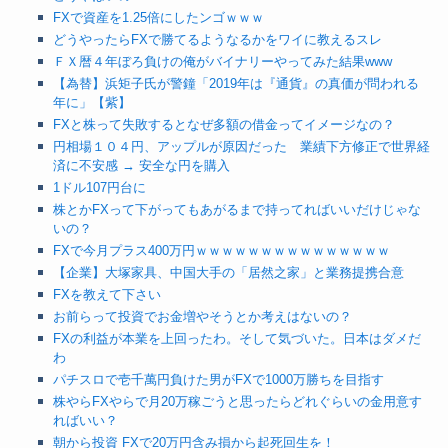
FXで資産を1.25倍にしたンゴｗｗｗ
どうやったらFXで勝てるようなるかをワイに教えるスレ
ＦＸ暦４年ぼろ負けの俺がバイナリーやってみた結果www
【為替】浜矩子氏が警鐘「2019年は『通貨』の真価が問われる
年に」【紫】
FXと株って失敗するとなぜ多額の借金ってイメージなの？
円相場１０４円、アップルが原因だった 業績下方修正で世界経
済に不安感 → 安全な円を購入
1ドル107円台に
株とかFXって下がってもあがるまで持ってればいいだけじゃな
いの？
FXで今月プラス400万円ｗｗｗｗｗｗｗｗｗｗｗｗｗｗｗ
【企業】大塚家具、中国大手の「居然之家」と業務提携合意
FXを教えて下さい
お前らって投資でお金増やそうとか考えはないの？
FXの利益が本業を上回ったわ。そして気づいた。日本はダメだ
わ
パチスロで壱千萬円負けた男がFXで1000万勝ちを目指す
株やらFXやらで月20万稼ごうと思ったらどれぐらいの金用意す
ればいい？
朝から投資 FXで20万円含み損から起死回生を！