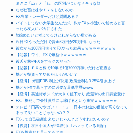
まさに「ぬ」と「ね」の区別がつかなさそうな顔
なぜ社畜は株やｆｘをしないのか
FX専業トレーダーだけど質問ある？
バイトしてない大学生なんだが、株かFXを小遣いで始めると言
ったら友人にバカにされた
fx始めたいと考えてるけどわからない所がある
昨日FXやっただけで資金5万円が20万円になった
彼女から100万円借りてFXやった結果ｗｗｗｗｗｗｗｗｗ
【朗報】ワイ、FXで爆益中ｗｗｗｗｗｗ
彼氏が株やFXをするクズだった
【悲報】ＦＸと株で10年で1億7000万稼いだけど正直さ…
株とか投資ってやめたほうがいい？
【経済】 米国FRB 利上げ決定 政策金利を0.25%引き上げ
株とかFXで暮らすのに必要な最低学歴wwww
【経済】英通貨ポンドが大きく値下がり 総選挙の出口調査受け
FX、株だけで会社員並には稼げるという事実ｗｗｗｗｗｗ
テレビ「円高でやばい！！！」←日本のお金の価値が高くなって
るって良いことじゃないの？？
FXって自己破産出来ないじゃん？どうすればいいの？
【投資】在日中国人がFX取引に｢ハマっている｣理由
FXを投資だと思ってるアホ