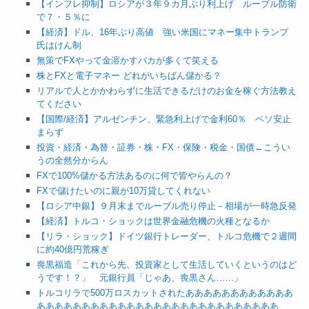
【インフレ抑制】ロシアが３年９カ月ぶり利上げ ルーブル防衛
で７・５％に
【経済】ドル、16年ぶり高値 強い米国にマネー集中トランプ
氏はけん制
無策でFXやって金溶かすバカが多くて笑える
株とFXと電子マネー どれがいちばん儲かる？
リアルで人とかかわらずに生活できるだけのお金を稼ぐ方法教え
てください
【国際/経済】アルゼンチン、緊急利上げで金利60％ ペソ安止
まらず
投資・経済・為替・証券・株・FX・保険・税金・国債←こうい
うの全然分からん
FXで100%儲かる方法あるのに何で皆やらんの？
FXで儲けたいのに親が10万貸してくれない
【ロシア中銀】９月末までルーブル売り停止－相場が一時急反発
【経済】トルコ・ショックは世界金融危機の火種となるか
【リラ・ショック】ドイツ銀行トレーダー、トルコ危機で２週間
に約40億円荒稼ぎ
喪黒福造「これから先、投資家として生活していくというのはど
うです！？」 元銀行員「じゃあ、喪黒さん……」
トルコリラで500万ロスカットされたああああああああああああ
あああああああああああああああああああああああああああ