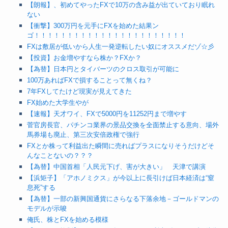
【朗報】、初めてやったFXで10万の含み益が出ていており眠れ
ない
【衝撃】300万円を元手にFXを始めた結果ン
ゴ！！！！！！！！！！！！！！！！！！！！！！！
FXは敷居が低いから人生一発逆転したい奴にオススメだゾ☆彡
【投資】お金増やすなら株か？FXか？
【為替】日本円とタイバーツのクロス取引が可能に
100万あればFXで損することって無くね？
7年FXしてたけど現実が見えてきた
FX始めた大学生やが
【速報】天才ワイ、FXで5000円を11252円まで増やす
菅官房長官、パチンコ業界の景品交換を全面禁止する意向、場外
馬券場も廃止、第三次安倍政権で強行
FXとか株って利益出た瞬間に売ればプラスになりそうだけどそ
んなことないの？？？
【為替】中国首相「人民元下げ、害が大きい」 天津で講演
【浜矩子】「アホノミクス」が今以上に長引けば日本経済は“窒
息死”する
【為替】一部の新興国通貨にさらなる下落余地－ゴールドマンの
モデルが示唆
俺氏、株とFXを始める模様