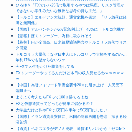
ひろゆき「FXでレバ25倍で取引するやつは馬鹿。リスク管理が
できない小学生みたいな稚拙な思考の持ち主だ。」
【トルコ】エルドアン大統領、通貨危機を否定 「リラ急落は経
済と無関係」
【国際】アルゼンチンが5%緊急利上げ 45%に トルコ危機で
【悲報】ぼくトレーダー、為替に殺されそう
【為替】円が全面高、日米貿易協議懸念やトルコリラ急落でリス
ク回避
トルコリラ大暴落！なぜ日本人はトルコリラで大損をするのか…
年利17%でも儲からないワケ
今FXで人生をかけた勝負をしてる
FXトレーダーやってるんだけど本日の収入見せるわｗｗｗｗｗ
ｗ
【中国】為替フォワード準備金要件20％に引き上げ 人民元下
落阻止へ
よくよく考えたらFXって100％勝てるよね
FXと仮想通貨ってどっちが簡単に儲かるの？
大学生だけど株やFXで1万円を半年で50万円にしたい
【国際】イラン通貨最安値に、米国の制裁再開を懸念 深まる経
済苦境
【通貨】ベネズエラがデノミ発表、通貨ボリバルから「ゼロ5つ