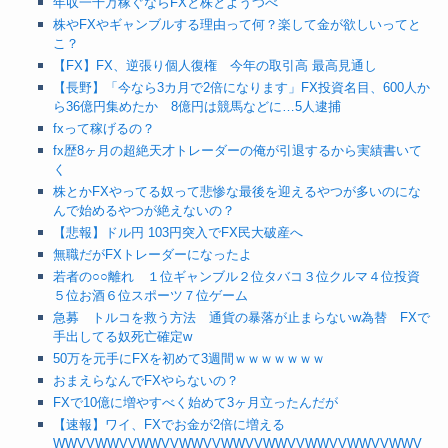
年収一千万稼ぐならFXと株とようつべ
株やFXやギャンブルする理由って何？楽して金が欲しいってと
こ？
【FX】FX、逆張り個人復権 今年の取引高 最高見通し
【長野】「今なら3カ月で2倍になります」FX投資名目、600人か
ら36億円集めたか 8億円は競馬などに…5人逮捕
fxって稼げるの？
fx歴8ヶ月の超絶天才トレーダーの俺が引退するから実績書いて
く
株とかFXやってる奴って悲惨な最後を迎えるやつが多いのにな
んで始めるやつが絶えないの？
【悲報】ドル円 103円突入でFX民大破産へ
無職だがFXトレーダーになったよ
若者の○○離れ １位ギャンブル２位タバコ３位クルマ４位投資
５位お酒６位スポーツ７位ゲーム
急募 トルコを救う方法 通貨の暴落が止まらないw為替 FXで
手出してる奴死亡確定w
50万を元手にFXを初めて3週間ｗｗｗｗｗｗｗ
おまえらなんでFXやらないの？
FXで10億に増やすべく始めて3ヶ月立ったんだが
【速報】ワイ、FXでお金が2倍に増える
WWVVWWVVWWVVWWVVWWVVWWVVWWVVWWVVWWV