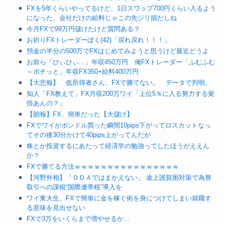
FXを5年くらいやってるけど、1日スワップ700円くらい入るよう
になった。会社だけの給料じゃこの先ジリ損だしね
今月FXで99万円儲けたけど質問ある？
お祈りFXトレーダーぼく(42)「戻れ戻れ！！！」
預金の半分の500万でFXはじめてみようと思うけど最近どうよ
お前ら「ひぃひぃ...」年収450万円 俺FXトレーダー「ふむふむ
～ポチッと」年収FX350+給料400万円
【大悲報】 低所得者さん、FXで勝てない。 データで判明。
知人「FX教えて」FX月収200万ワイ「上位5％に入る努力する覚
悟あんの？」
【朗報】FX、簡単だった【大儲け】
FXでワイがポンドル買った瞬間10pips下がってロスカットなっ
てその後30分かけて40pips上がってんだが
株とか投資するにあたって経済学の勉強ってしたほうがええん
か？
FXで勝てる方法ｗｗｗｗｗｗｗｗｗｗｗｗｗｗｗｗ
【河野外相】「ＯＤＡではまかえない」 途上国貧困対策で為替
取引への課税“国際連帯税”導入を
ワイ東大生、FXで簡単に金を稼ぐ術を身につけてしまい就職す
る意味を見出せない
FXで3万をいくらまで増やせるか…