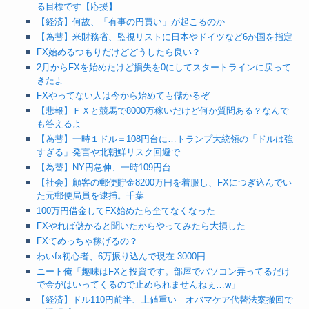
る目標です【応援】
【経済】何故、「有事の円買い」が起こるのか
【為替】米財務省、監視リストに日本やドイツなど6か国を指定
FX始めるつもりだけどどうしたら良い？
2月からFXを始めたけど損失を0にしてスタートラインに戻って
きたよ
FXやってない人は今から始めても儲かるぞ
【悲報】ＦＸと競馬で8000万稼いだけど何か質問ある？なんで
も答えるよ
【為替】一時１ドル＝108円台に…トランプ大統領の「ドルは強
すぎる」発言や北朝鮮リスク回避で
【為替】NY円急伸、一時109円台
【社会】顧客の郵便貯金8200万円を着服し、FXにつぎ込んでい
た元郵便局員を逮捕。千葉
100万円借金してFX始めたら全てなくなった
FXやれば儲かると聞いたからやってみたら大損した
FXてめっちゃ稼げるの？
わいfx初心者、6万振り込んで現在-3000円
ニート俺「趣味はFXと投資です。部屋でパソコン弄ってるだけ
で金がはいってくるので止められませんねぇ…w」
【経済】ドル110円前半、上値重い オバマケア代替法案撤回で