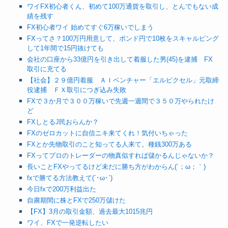
ワイFX初心者くん、初めて100万通貨を取引し、とんでもない成
績を残す
FX初心者ワイ 始めてすぐ6万稼いでしまう
FXってさ？100万円用意して、ポンド円で10枚をスキャルピング
して1年間で15円抜けても
会社の口座から33億円を引き出して着服した男(45)を逮捕 FX
取引に充てる
【社会】２９億円着服 ＡＩベンチャー「エルピクセル」元取締
役逮捕 ＦＸ取引につぎ込み失敗
FXで３か月で３００万稼いで先週一週間で３５０万やられたけ
ど
FXしとるJ民おらんか？
FXのゼロカットに自信ニキ来てくれ！気付いちゃった
FXとか先物取引のこと知ってる人来て。種銭300万ある
FXってプロのトレーダーの物真似すれば儲かるんじゃないか？
長いことFXやってるけど未だに勝ち方がわからん(´；ω；｀)
fxで勝てる方法教えて(´･ω･`)
今日fxで200万利益出た
自粛期間に株とFXで250万儲けた
【FX】3月の取引金額、過去最大1015兆円
ワイ、FXで一発逆転したい