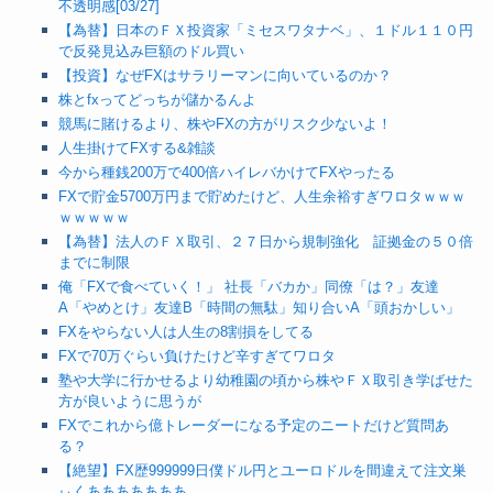
不透明感[03/27]
【為替】日本のＦＸ投資家「ミセスワタナベ」、１ドル１１０円
で反発見込み巨額のドル買い
【投資】なぜFXはサラリーマンに向いているのか？
株とfxってどっちが儲かるんよ
競馬に賭けるより、株やFXの方がリスク少ないよ！
人生掛けてFXする&雑談
今から種銭200万で400倍ハイレバかけてFXやったる
FXで貯金5700万円まで貯めたけど、人生余裕すぎワロタｗｗｗ
ｗｗｗｗｗ
【為替】法人のＦＸ取引、２７日から規制強化 証拠金の５０倍
までに制限
俺「FXで食べていく！」 社長「バカか」同僚「は？」友達
A「やめとけ」友達B「時間の無駄」知り合いA「頭おかしい」
FXをやらない人は人生の8割損をしてる
FXで70万ぐらい負けたけど辛すぎてワロタ
塾や大学に行かせるより幼稚園の頃から株やＦＸ取引き学ばせた
方が良いように思うが
FXでこれから億トレーダーになる予定のニートだけど質問あ
る？
【絶望】FX歴999999日僕ドル円とユーロドルを間違えて注文巣
ぃくあああああああ