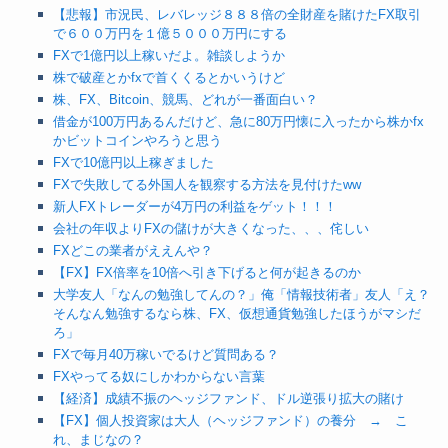
【悲報】市況民、レバレッジ８８８倍の全財産を賭けたFX取引
で６００万円を１億５０００万円にする
FXで1億円以上稼いだよ。雑談しようか
株で破産とかfxで首くくるとかいうけど
株、FX、Bitcoin、競馬、どれが一番面白い？
借金が100万円あるんだけど、急に80万円懐に入ったから株かfx
かビットコインやろうと思う
FXで10億円以上稼ぎました
FXで失敗してる外国人を観察する方法を見付けたww
新人FXトレーダーが4万円の利益をゲット！！！
会社の年収よりFXの儲けが大きくなった、、、侘しい
FXどこの業者がええんや？
【FX】FX倍率を10倍へ引き下げると何が起きるのか
大学友人「なんの勉強してんの？」俺「情報技術者」友人「え？
そんなん勉強するなら株、FX、仮想通貨勉強したほうがマシだ
ろ」
FXで毎月40万稼いでるけど質問ある？
FXやってる奴にしかわからない言葉
【経済】成績不振のヘッジファンド、ドル逆張り拡大の賭け
【FX】個人投資家は大人（ヘッジファンド）の養分 → こ
れ、まじなの？