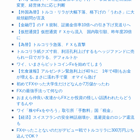
変更、経営体力に応じ判断
【外国為替】トルコ・リラが大幅下落、格下げの「うわさ」に大
統領顧問が言及
【金融庁】のＦＸ規制、証拠金倍率10倍への引き下げ見送りへ
【仮想通貨】仮想通貨 ＦＸから流入 国内取引額、昨年度20倍
に
【為替】トルコリラ急落、ＦＸも直撃
トルコリラ紙クズ寸前、刹活孔利上げするもヘッジファンドに売
られ一日でガラる、デフォルトか
ワイ、いまさらビットコインFxを始めてしまう
【乞食速報】アルゼンチン緊急利上げ40％に 1年で4割もお金
が増える､まさに濡れ手で粟 オマイら急げ
初めてFXやった大学生だけどなんか7万儲かったわ
FXの最強手法って何なの
おまえら仲良い友達からFXとか投資の怪しい話誘われたらどう
するんや
ワイ「株やFxをやろう」取引所「手数料」国「税金」
【経済】スイスフランの安全神話崩壊か、逃避資金のロシア還流
も
FXやったことないのだがデビュー戦でトルコリラに300万円ぶち
込んでOK？