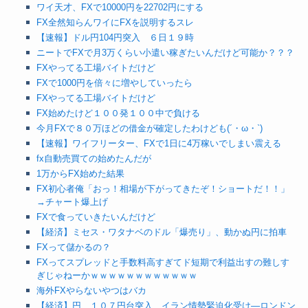
ワイ天才、FXで10000円を22702円にする
FX全然知らんワイにFXを説明するスレ
【速報】ドル円104円突入 ６日１９時
ニートでFXで月3万くらい小遣い稼ぎたいんだけど可能か？？？
FXやってる工場バイトだけど
FXで1000円を倍々に増やしていったら
FXやってる工場バイトだけど
FX始めたけど１００発１００中で負ける
今月FXで８０万ほどの借金が確定したわけども(´・ω・`)
【速報】ワイフリーター、FXで1日に4万稼いでしまい震える
fx自動売買ての始めたんだが
1万からFX始めた結果
FX初心者俺「おっ！相場が下がってきたぞ！ショートだ！！」
→チャート爆上げ
FXで食っていきたいんだけど
【経済】ミセス・ワタナベのドル「爆売り」、動かぬ円に拍車
FXって儲かるの？
FXってスプレッドと手数料高すぎてド短期で利益出すの難しす
ぎじゃねーかｗｗｗｗｗｗｗｗｗｗｗｗ
海外FXやらないやつはバカ
【経済】円、１０７円台突入 イラン情勢緊迫化受け―ロンドン