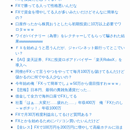
FXで勝ってる人って性格悪いんだな
FXで資金を増やしてる人が多いみたいだけどそんなに簡単な
の？
口座作ったから株買おうとしたら初期投資に10万以上必要でワ
ロタｗｗｗ
ワイがバイナリー（為替）をレクチャーしてもらって騙された結
果wwwwwwwww
ＦＸを始めようと思うんだが、ジャパンネット銀行ってとこでい
い？
【AI】楽天証券、FXに投資ロボアドバイザー「楽天RoboX」を
導入へ
同僚がFXって言うやつをやってて毎月100万も儲けてるんだけど
儲かるのに何でやる人少ないの？
今年始め俺「FXって簡単でしょｗ50万から億目指すわｗｗｗ」
【悲報】日本円、最弱の糞雑魚通貨だった…
借金して全力で海外口座でFXしてる
社畜「はぁ....大変だ......疲れた.....」年収400万 俺「FXたのし
～ｗポチッ！」年収1000万
FXで月30万程度利益出してるけど質問ある？
FXとかを始めるためにパソコン買いたいんだけど
【全レス】FXで100万円を200万円に増やして高級ホテルに泊ま