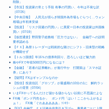
削除」
【市況】投資家の常とう手段 有事の円買い、今年は不発な訳
［07/26］
【中央日報】 人民元が揺らぎ韓国外為市場もぐらつく…ウォン
相場は年初来安値
【投資】「リスク回避の円買い」に異変ー日本の投資家は外国株
買い［07/19］
【仮想通貨】野田聖子総務相「圧力ではない」 金融庁への説明
要求認める
【ＦＸ】為替トレーダーは戦術的な賭けにシフト－旧来型の戦略
が機能せず
【トルコ国債】年16％の債券利回り、恐ろしいほど魅力的
株やFXで年収5000万円になるには？
【金融】「若者の証券離れ」が進行中か 打開策は「スマホ証
券」にあり？
【疑問】FXはギャンブルなのか
【投信】投資信託「グロソブ」が最盛期の10分の1に 解約ラッ
シュの背景［07/04］
いまFXやってるんだけど儲かる儲からない以前に不思議だよな
FX俺「ポンド円売るか」 ポンド円「はい！ここから上がるよ
ぉ！」 FX俺「ぐわあああああ」ｿﾝｷﾘｰ
【FX】金融庁、ＦＸ証拠金倍率引き下げへ 事業者ごとに上限