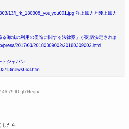
ticles/1803/13/l_rk_180308_youjyou001.jpg 洋上風力と陸上風力
係る海域の利用の促進に関する法律案」が閣議決定されま
ress/2017/03/20180309002/20180309002.html
スマートジャパン
1803/13/news063.html
:46.79 ID:qI7Neqo/
くしたら