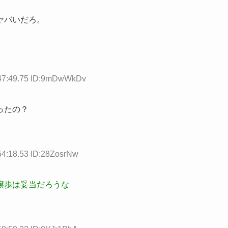
ヤバいだろ。
:47:49.75 ID:9mDwWkDv
ったの？
54:18.53 ID:28ZosrNw
譲歩は妥当だろうな