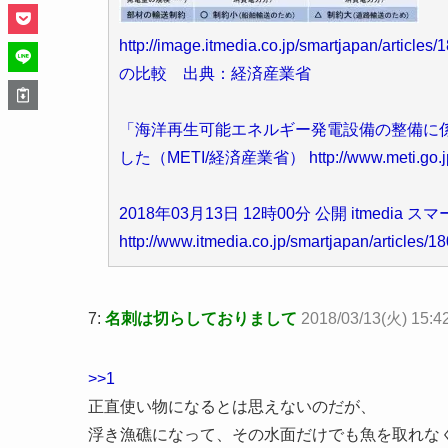
http://image.itmedia.co.jp/smartjapan/ar
の比較 出典：経済産業省
「海洋再生可能エネルギー発電設備の整備に
した（METI/経済産業省） http://www.meti.go.jp/p
2018年03月13日 12時00分 公開 itmedia 
http://www.itmedia.co.jp/smartjapan/articles/
7:
名刺は切らしておりまして
2018/03/13(火) 15:42
>>1
正直使い物になるとは思えないのだが、
浮き漁礁になって、その水面だけでも魚を取れな