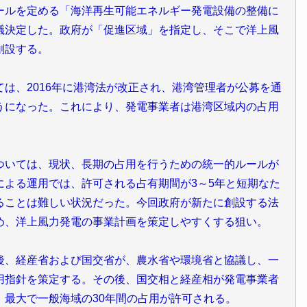
ールを定める「海洋再生可能エネルギー発電設備の整備に
議決定した。政府が「促進区域」を指定し、そこで洋上風
創設する。
は、2016年に港湾法が改正され、港湾管理者が公募を通
うになった。これにより、発電事業者は港湾区域内の占用
いては、現状、長期の占用を行うための統一的ルールが
による運用では、許可される占有期間が3～5年と短期なた
ることは難しい状況だった。今回政府が新たに創設する法
め、洋上風力発電の事業計画を策定しやすくする狙い。
、経産省および国交省が、農水省や環境省と協議し、一
用指針を策定する。その後、国交相と経産相が発電事業者
、最大で一般海域の30年間の占用が許可される。