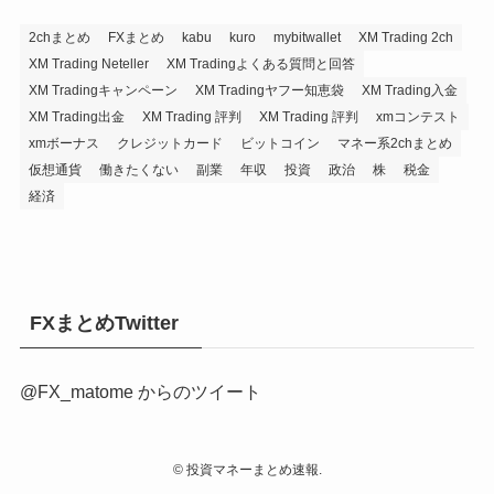
2chまとめ
FXまとめ
kabu
kuro
mybitwallet
XM Trading 2ch
XM Trading Neteller
XM Tradingよくある質問と回答
XM Tradingキャンペーン
XM Tradingヤフー知恵袋
XM Trading入金
XM Trading出金
XM Trading 評判
XM Trading 評判
xmコンテスト
xmボーナス
クレジットカード
ビットコイン
マネー系2chまとめ
仮想通貨
働きたくない
副業
年収
投資
政治
株
税金
経済
FXまとめTwitter
@FX_matome からのツイート
©
投資マネーまとめ速報.