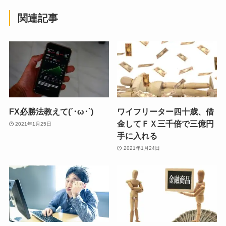
関連記事
FX必勝法教えて(´･ω･`)
ワイフリーター四十歳、借
金してＦＸ三千倍で三億円
2021年1月25日
手に入れる
2021年1月24日