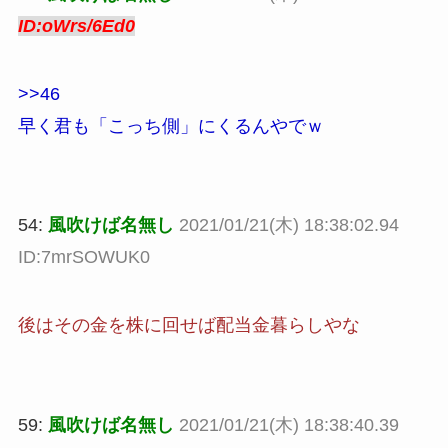
ID:oWrs/6Ed0
>>46
早く君も「こっち側」にくるんやでｗ
54:
風吹けば名無し
2021/01/21(木) 18:38:02.94
ID:7mrSOWUK0
後はその金を株に回せば配当金暮らしやな
59:
風吹けば名無し
2021/01/21(木) 18:38:40.39