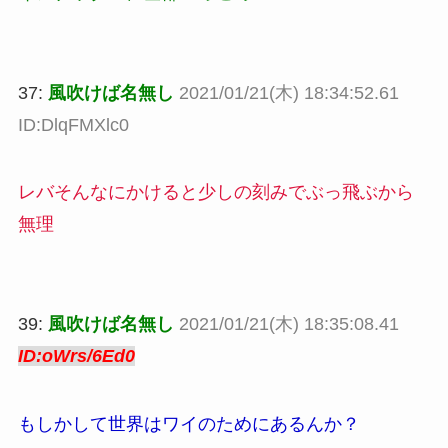
37:
風吹けば名無し
2021/01/21(木) 18:34:52.61
ID:DlqFMXlc0
レバそんなにかけると少しの刻みでぶっ飛ぶから
無理
39:
風吹けば名無し
2021/01/21(木) 18:35:08.41
ID:oWrs/6Ed0
もしかして世界はワイのためにあるんか？