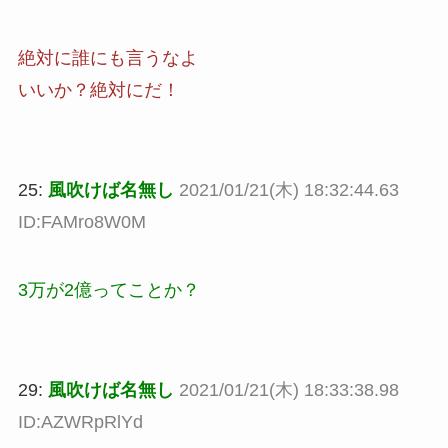
絶対に誰にも言うなよ
いいか？絶対にだ！
25:
風吹けば名無し
2021/01/21(木) 18:32:44.63
ID:FAMro8W0M
3万が2億ってことか？
29:
風吹けば名無し
2021/01/21(木) 18:33:38.98
ID:AZWRpRlYd