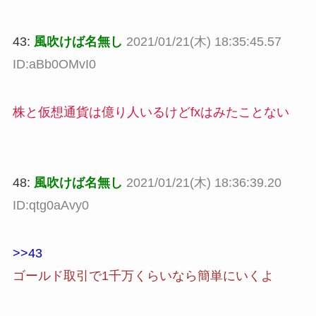
43:
風吹けば名無し
2021/01/21(木) 18:35:45.57
ID:aBb0OMvI0
株と仮想通貨は億り人いるけどfxはみたことない
48:
風吹けば名無し
2021/01/21(木) 18:36:39.20
ID:qtg0aAvy0
>>43
ゴールド取引で1千万くらいなら簡単にいくよ