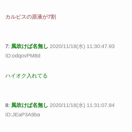
カルピスの原液が7割
7:
風吹けば名無し
2020/11/18(水) 11:30:47.93
ID:odqovPM8d
ハイオク入れてる
8:
風吹けば名無し
2020/11/18(水) 11:31:07.84
ID:JEaP3A9ba