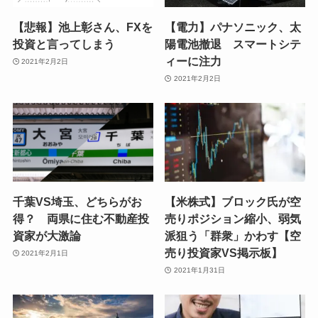
【悲報】池上彰さん、FXを
【電力】パナソニック、太
投資と言ってしまう
陽電池撤退 スマートシテ
ィーに注力
2021年2月2日
2021年2月2日
千葉VS埼玉、どちらがお
【米株式】ブロック氏が空
得？ 両県に住む不動産投
売りポジション縮小、弱気
資家が大激論
派狙う「群衆」かわす【空
売り投資家VS掲示板】
2021年2月1日
2021年1月31日