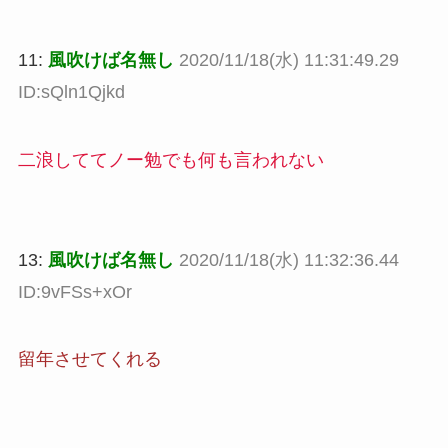
11:
風吹けば名無し
2020/11/18(水) 11:31:49.29
ID:sQln1Qjkd
二浪しててノー勉でも何も言われない
13:
風吹けば名無し
2020/11/18(水) 11:32:36.44
ID:9vFSs+xOr
留年させてくれる