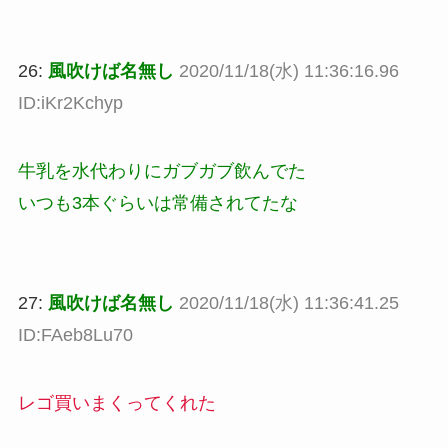
26:
風吹けば名無し
2020/11/18(水) 11:36:16.96
ID:iKr2Kchyp
牛乳を水代わりにガブガブ飲んでた
いつも3本ぐらいは常備されてたな
27:
風吹けば名無し
2020/11/18(水) 11:36:41.25
ID:FAeb8Lu70
レゴ買いまくってくれた