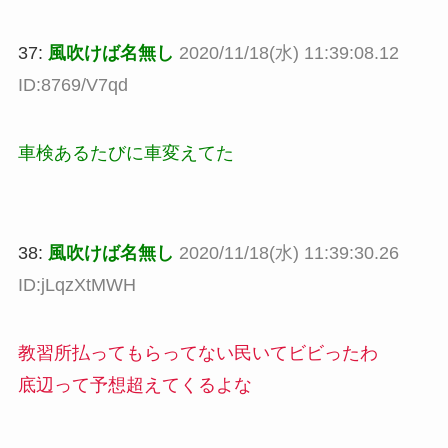
37:
風吹けば名無し
2020/11/18(水) 11:39:08.12
ID:8769/V7qd
車検あるたびに車変えてた
38:
風吹けば名無し
2020/11/18(水) 11:39:30.26
ID:jLqzXtMWH
教習所払ってもらってない民いてビビったわ
底辺って予想超えてくるよな