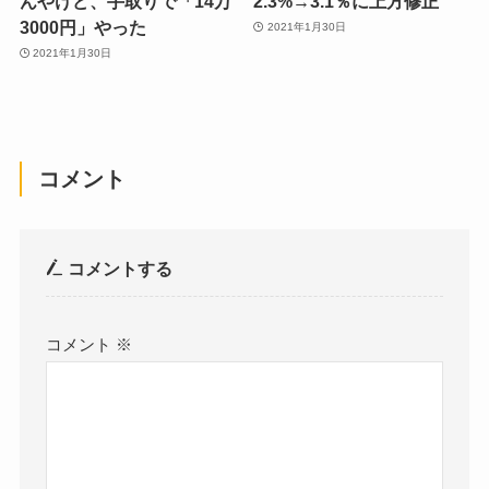
んやけど、手取りで「14万
2.3%→3.1％に上方修正
3000円」やった
2021年1月30日
2021年1月30日
コメント
コメントする
コメント
※