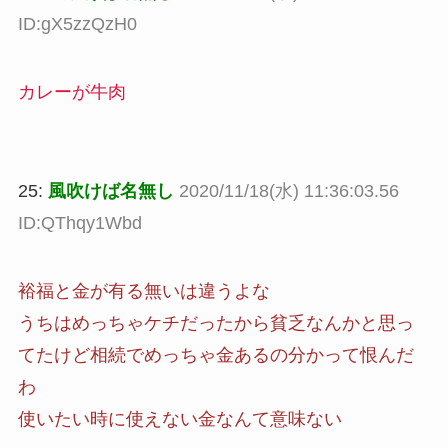
ID:gX5zzQzH0
カレーが牛肉
25:
風吹けば名無し
2020/11/18(水) 11:36:03.56
ID:QThqy1Wbd
裕福と金が有る無いは違うよな
うちはめっちゃケチだったから貧乏なんかと思っ
てたけど相続でめっちゃ金あるの分かって恨んだ
わ
使いたい時に使えない金なんて意味ない