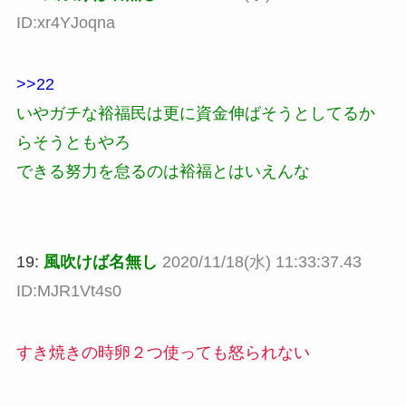
ID:xr4YJoqna
>>22
いやガチな裕福民は更に資金伸ばそうとしてるか
らそうともやろ
できる努力を怠るのは裕福とはいえんな
19:
風吹けば名無し
2020/11/18(水) 11:33:37.43
ID:MJR1Vt4s0
すき焼きの時卵２つ使っても怒られない