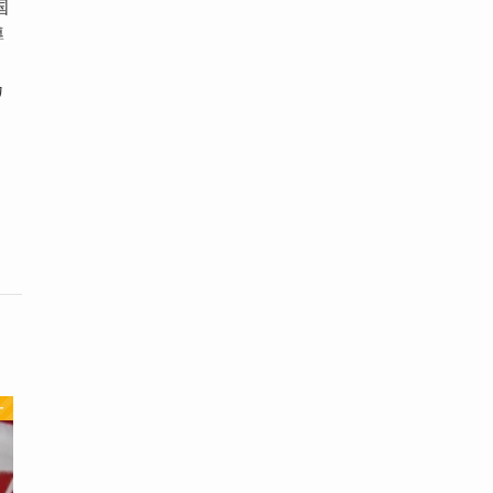
国
導
カ
ー