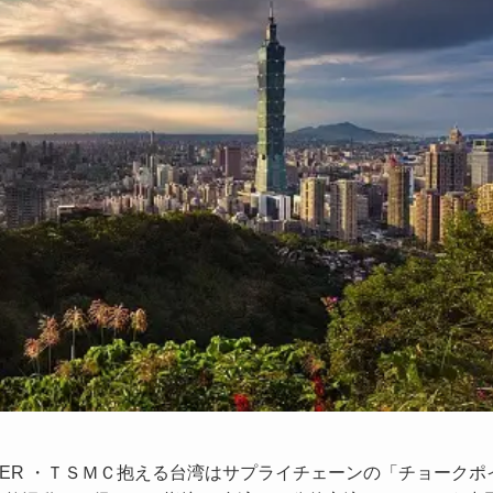
.37 ID:CAP_USER ・ＴＳＭＣ抱える台湾はサプライチェーンの「チョークポ