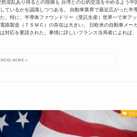
突然混乱あり得るとの指摘も 台湾との公的交流をやめるよう中
しているかを認識しつつある。 自動車業界で最近広がった半
た。特に、半導体ファウンドリー（受託生産）世界一で米アッ
電路製造（ＴＳＭＣ）の存在は大きい。 日欧米の自動車メー
は対応を要請された。事情に詳しいフランス当局者によれば、
マネ