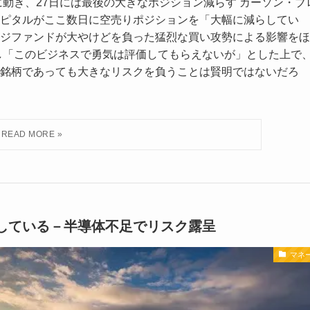
動き、27日には最後の大きなポジション減らす カーソン・ブ
ピタルがここ数日に空売りポジションを「大幅に減らしてい
ジファンドが大やけどを負った猛烈な買い攻勢による影響をほ
「このビジネスで勇気は評価してもらえないが」とした上で
銘柄であっても大きなリスクを負うことは賢明ではないだろ
している－半導体不足でリスク露呈
マネ