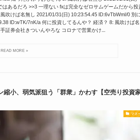
線なら投資ではあるだろ >>3 一理ない fxは完全なゼロサムゲームだから投
し 2021/01/31(日) 10:23:54.45 ID:6vTbWml/0 別
:09.38 ID:wTK/7nK/a 何に投資してるんや？ 経済？ 8: 風吹けば名
HTXwvzM 大手証券会社きついんやろな コロナで営業かけ...
ン縮小、弱気派狙う「群衆」かわす【空売り投資
マネ