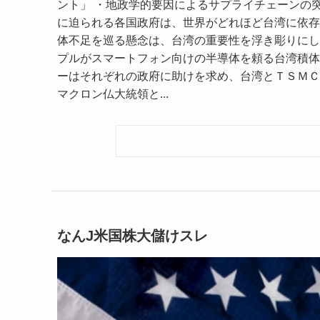
ント」 ・地政学的要因によるサプライチェーンの
に迫られる各国政府は、世界がどれほど台湾に依存
体不足を巡る懸念は、台湾の重要性を浮き彫りにし
プルがスマートフォン向けの半導体を頼る台湾積体
ーはそれぞれの政府に助けを求め、台湾とＴＳＭＣ
マクロン仏大統領と...
なんJ米国株大儲けスレ