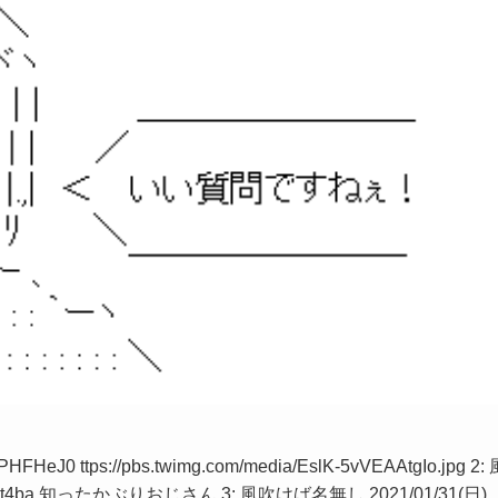
HeJ0 ttps://pbs.twimg.com/media/EslK-5vVEAAtgIo.jpg 2: 
S1+Uot4ba 知ったかぶりおじさん 3: 風吹けば名無し 2021/01/31(日)