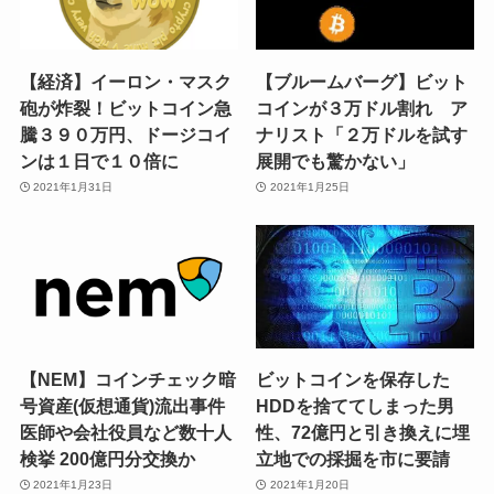
【経済】イーロン・マスク
【ブルームバーグ】ビット
砲が炸裂！ビットコイン急
コインが３万ドル割れ ア
騰３９０万円、ドージコイ
ナリスト「２万ドルを試す
ンは１日で１０倍に
展開でも驚かない」
2021年1月31日
2021年1月25日
【NEM】コインチェック暗
ビットコインを保存した
号資産(仮想通貨)流出事件
HDDを捨ててしまった男
医師や会社役員など数十人
性、72億円と引き換えに埋
検挙 200億円分交換か
立地での採掘を市に要請
2021年1月23日
2021年1月20日