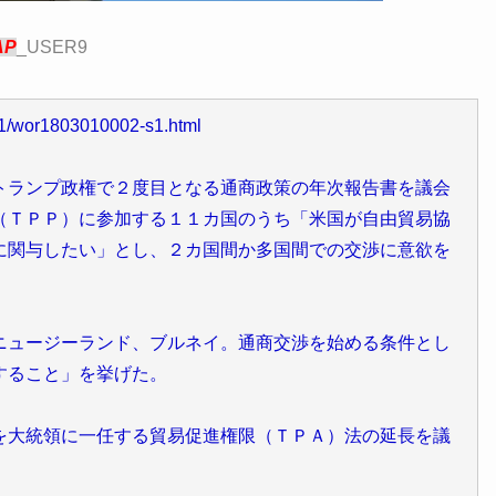
AP
_USER9
01/wor1803010002-s1.html
ランプ政権で２度目となる通商政策の年次報告書を議会
（ＴＰＰ）に参加する１１カ国のうち「米国が自由貿易協
に関与したい」とし、２カ国間か多国間での交渉に意欲を
ニュージーランド、ブルネイ。通商交渉を始める条件とし
すること」を挙げた。
大統領に一任する貿易促進権限（ＴＰＡ）法の延長を議