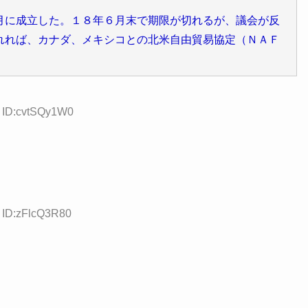
に成立した。１８年６月末で期限が切れるが、議会が反
れれば、カナダ、メキシコとの北米自由貿易協定（ＮＡＦ
）
2 ID:cvtSQy1W0
6 ID:zFlcQ3R80