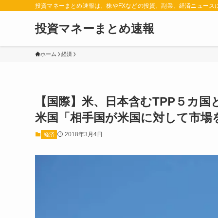
投資マネーまとめ速報は、株やFXなどの投資、副業、経済ニュース
投資マネーまとめ速報
ホーム
経済
【国際】米、日本含むTPP５カ国
米国「相手国が米国に対して市場
2018年3月4日
経済