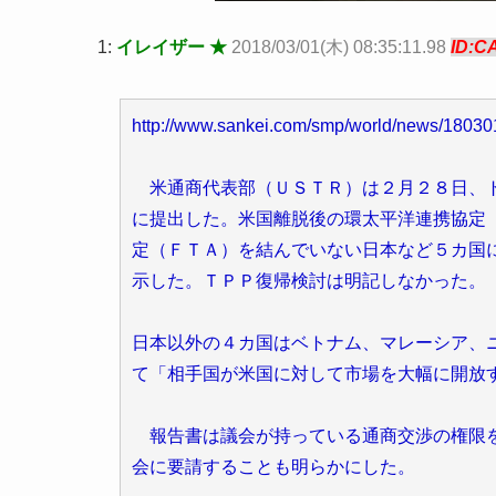
1:
イレイザー ★
2018/03/01(木) 08:35:11.98
ID:C
http://www.sankei.com/smp/world/news/1803
米通商代表部（ＵＳＴＲ）は２月２８日、ト
に提出した。米国離脱後の環太平洋連携協定
定（ＦＴＡ）を結んでいない日本など５カ国
示した。ＴＰＰ復帰検討は明記しなかった。
日本以外の４カ国はベトナム、マレーシア、
て「相手国が米国に対して市場を大幅に開放
報告書は議会が持っている通商交渉の権限を
会に要請することも明らかにした。