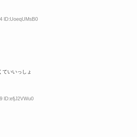
.84 ID:UoeqUMsB0
くていいっしょ
39 ID:efjJ2VWu0