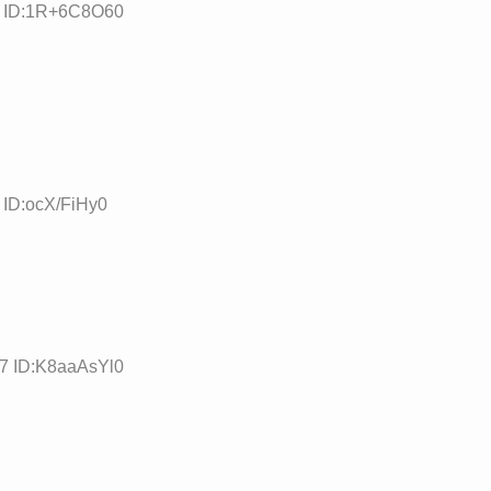
2 ID:1R+6C8O60
 ID:ocX/FiHy0
97 ID:K8aaAsYl0