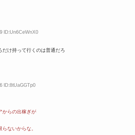
.09 ID:Un6CeWnX0
ろだけ持って行くのは普通だろ
76 ID:8tUaGGTp0
アからの出稼ぎが
限らないからな。