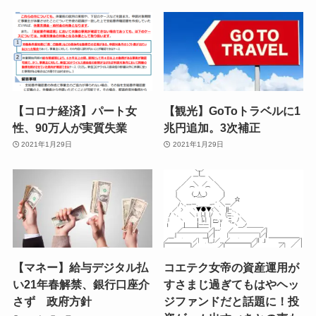
【コロナ経済】パート女
【観光】GoToトラベルに1
性、90万人が実質失業
兆円追加。3次補正
2021年1月29日
2021年1月29日
【マネー】給与デジタル払
コエテク女帝の資産運用が
い21年春解禁、銀行口座介
すさまじ過ぎてもはやヘッ
さず 政府方針
ジファンドだと話題に！投