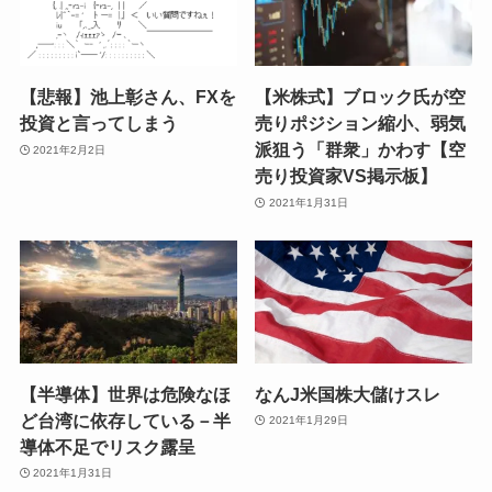
【悲報】池上彰さん、FXを
【米株式】ブロック氏が空
投資と言ってしまう
売りポジション縮小、弱気
派狙う「群衆」かわす【空
2021年2月2日
売り投資家VS掲示板】
2021年1月31日
【半導体】世界は危険なほ
なんJ米国株大儲けスレ
ど台湾に依存している－半
2021年1月29日
導体不足でリスク露呈
2021年1月31日