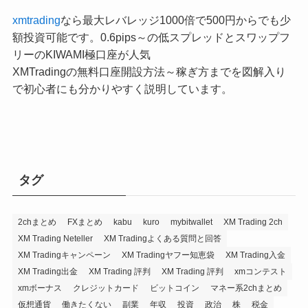
xmtrading
なら最大レバレッジ1000倍で500円からでも少
額投資可能です。0.6pips～の低スプレッドとスワップフ
リーのKIWAMI極口座が人気
XMTradingの無料口座開設方法～稼ぎ方までを図解入り
で初心者にも分かりやすく説明しています。
タグ
2chまとめ
FXまとめ
kabu
kuro
mybitwallet
XM Trading 2ch
XM Trading Neteller
XM Tradingよくある質問と回答
XM Tradingキャンペーン
XM Tradingヤフー知恵袋
XM Trading入金
XM Trading出金
XM Trading 評判
XM Trading 評判
xmコンテスト
xmボーナス
クレジットカード
ビットコイン
マネー系2chまとめ
仮想通貨
働きたくない
副業
年収
投資
政治
株
税金