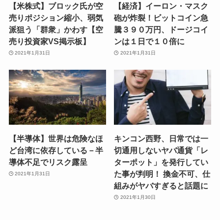
【米株式】ブロック氏が空
【経済】イーロン・マスク
売りポジション縮小、弱気
砲が炸裂！ビットコイン急
派狙う「群衆」かわす【空
騰３９０万円、ドージコイ
売り投資家VS掲示板】
ンは１日で１０倍に
2021年1月31日
2021年1月31日
【半導体】世界は危険なほ
キンコン西野、日常では一
ど台湾に依存している－半
切通用しないヤバ通貨「レ
導体不足でリスク露呈
ターポット」を発行してい
た事が判明！ 換金不可、仕
2021年1月31日
組みがヤバすぎると話題に
2021年1月30日