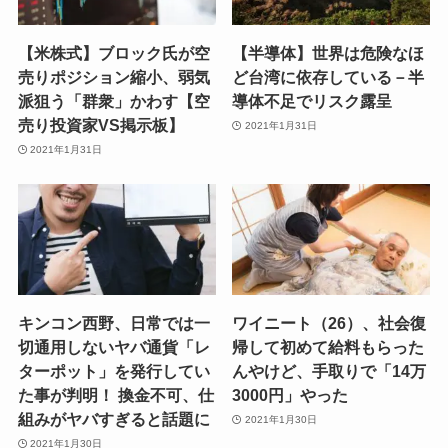
【米株式】ブロック氏が空
【半導体】世界は危険なほ
売りポジション縮小、弱気
ど台湾に依存している－半
派狙う「群衆」かわす【空
導体不足でリスク露呈
売り投資家VS掲示板】
2021年1月31日
2021年1月31日
キンコン西野、日常では一
ワイニート（26）、社会復
切通用しないヤバ通貨「レ
帰して初めて給料もらった
ターポット」を発行してい
んやけど、手取りで「14万
た事が判明！ 換金不可、仕
3000円」やった
組みがヤバすぎると話題に
2021年1月30日
2021年1月30日