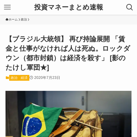
投資マネーまとめ速報
ホーム
政治
【ブラジル大統領】 再び持論展開 「賃
金と仕事がなければ人は死ぬ。ロックダ
ウン（都市封鎖）は経済を殺す」 [影の
たけし軍団★]
2020年7月23日
政治
経済