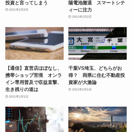
投資と言ってしまう
陽電池撤退 スマートシテ
ィーに注力
2021年2月2日
2021年2月2日
【通信】直営店ほぼなし、
千葉VS埼玉、どちらがお
携帯ショップ苦境 オンラ
得？ 両県に住む不動産投
イン専用普及で収益直撃、
資家が大激論
生き残りの道は
2021年2月1日
2021年2月1日