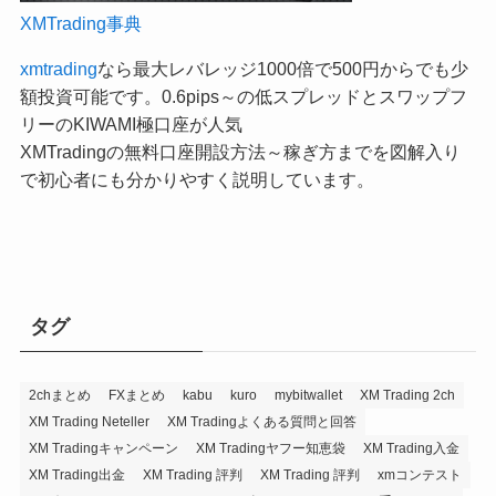
XMTrading事典
xmtrading
なら最大レバレッジ1000倍で500円からでも少
額投資可能です。0.6pips～の低スプレッドとスワップフ
リーのKIWAMI極口座が人気
XMTradingの無料口座開設方法～稼ぎ方までを図解入り
で初心者にも分かりやすく説明しています。
タグ
2chまとめ
FXまとめ
kabu
kuro
mybitwallet
XM Trading 2ch
XM Trading Neteller
XM Tradingよくある質問と回答
XM Tradingキャンペーン
XM Tradingヤフー知恵袋
XM Trading入金
XM Trading出金
XM Trading 評判
XM Trading 評判
xmコンテスト