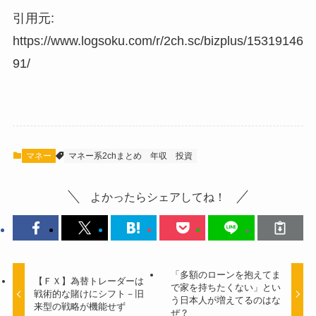
引用元:
https://www.logsoku.com/r/2ch.sc/bizplus/15319146
91/
マネー
マネー系2chまとめ
年収
投資
よかったらシェアしてね！
「多額のローンを抱えてま
【ＦＸ】為替トレーダーは
で家を持ちたくない」とい
戦術的な賭けにシフト－旧
う日本人が増えてるのはな
来型の戦略が機能せず
ぜ？