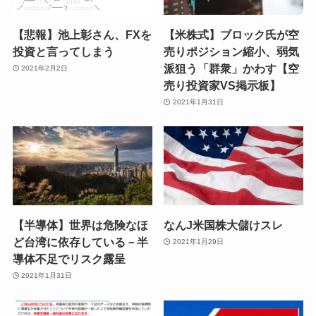
【悲報】池上彰さん、FXを
【米株式】ブロック氏が空
投資と言ってしまう
売りポジション縮小、弱気
派狙う「群衆」かわす【空
2021年2月2日
売り投資家VS掲示板】
2021年1月31日
【半導体】世界は危険なほ
なんJ米国株大儲けスレ
ど台湾に依存している－半
2021年1月29日
導体不足でリスク露呈
2021年1月31日