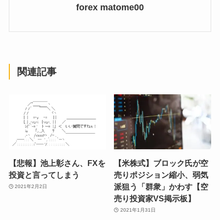
forex matome00
関連記事
【悲報】池上彰さん、FXを
【米株式】ブロック氏が空
投資と言ってしまう
売りポジション縮小、弱気
派狙う「群衆」かわす【空
2021年2月2日
売り投資家VS掲示板】
2021年1月31日