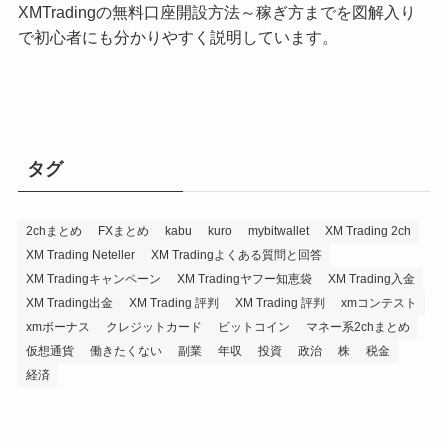
XMTradingの無料口座開設方法～稼ぎ方までを図解入り
で初心者にも分かりやすく説明しています。
タグ
2chまとめ
FXまとめ
kabu
kuro
mybitwallet
XM Trading 2ch
XM Trading Neteller
XM Tradingよくある質問と回答
XM Tradingキャンペーン
XM Tradingヤフー知恵袋
XM Trading入金
XM Trading出金
XM Trading 評判
XM Trading 評判
xmコンテスト
xmボーナス
クレジットカード
ビットコイン
マネー系2chまとめ
仮想通貨
働きたくない
副業
年収
投資
政治
株
税金
経済