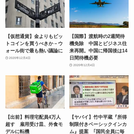
【仮想通貨】金よりもビッ
【国際】渡航時の2週間待
トコインを買うべきか－ウ
機免除 中国とビジネス往
ォール街で最も熱い議論に
来再開。中国に帰国後は14
日間待機必要
2020年12月4日
2020年12月4日
【出前】料理宅配員4万人
【ヤバイ】竹中平蔵『所得
超す 雇用受け皿、外食モ
制限付きベーシックインカ
デルに転機
ム』提案 ｢国民全員に毎