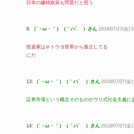
日本の嫌韓政策も問題だと思う
8:
（´・ω・｀）（｀ハ´ ）さん
2018/07/27(金) 
投資家はネトウヨ世界から孤立してる
にだ
13:
（´・ω・｀）（｀ハ´ ）さん
2018/07/27(金)
証券市場という概念そのものがウリ式社会主義に反
14:
（´・ω・｀）（｀ハ´ ）さん
2018/07/27(金) 