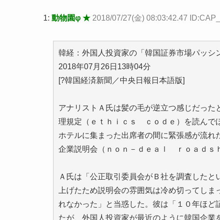
1:
動物園φ ★
2018/07/27(金) 08:03:42.47 ID:CA
韓経：外国人投資家の「韓国証券市場パッシ
2018年07月26日13時04分
[?韓国経済新聞／中央日報日本語版]
アナリストＡ氏は髪の毛が逆立つ感じだった
理規定（ｅｔｈｉｃｓ ｃｏｄｅ）を読んで
ホテルに集まった出席者の間に緊張感が流れ
企業説明会（ｎｏｎ－ｄｅａｌ ｒｏａｄｓ
Ａ氏は「公正取引委員会がＢ社を調査したと
上げたため説明会の雰囲気は冷め切ってしま
れなかった」と当惑した。彼は「１０年ほど
たが、外国人投資家が最近のように韓国企業