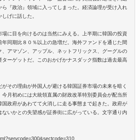
から『政治』領域に入ってしまった。経済論理が受け入れ
かしげに話した。
市場に目を向けるのは当然にみえる。上半期に韓国の投資
前年同期比８０％以上の急増だ。海外ファンドを通じた間
ク、アマゾン、アップル、ネットフリックス、グーグルの
要ターゲットだ。このおかげかナスダック指数は過去最高
だがその理由が外国人が避ける韓国証券市場の未来を暗く
。今月初めには大統領直属の財政改革特別委員会が配当所
韓国政府があわてて火消しに走る事態まで起きた。政府が
はないかとの失望感が証券街に広がっている。文字通り内
3.html?servcode=300&sectcode=310