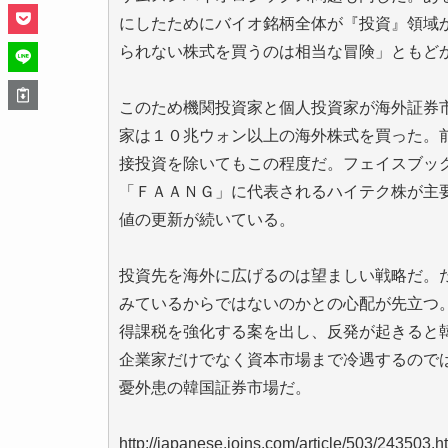
にしたためにバイオ銘柄全体が『投資』領域
られない株式を買うのは相当な冒険」ともど
このため機関投資家と個人投資家が海外証券
家は１０兆ウォン以上の海外株式を買った。
接投資を除いてもこの程度だ。フェイスブッ
「ＦＡＡＮＧ」に代表されるハイテク株が主
値の更新が続いている。
投資先を海外に広げるのは望ましい戦略だ。
みているからではないのかとの心配が先立つ
得課税を強化する案を出し、反発が起きると
企業家だけでなく資本市場まで冷遇するので
憂外患の韓国証券市場だ。
http://japanese.joins.com/article/503/24350