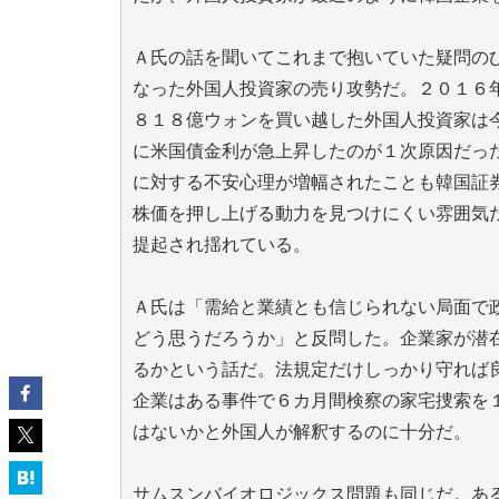
Ａ氏の話を聞いてこれまで抱いていた疑問の
なった外国人投資家の売り攻勢だ。２０１６
８１８億ウォンを買い越した外国人投資家は
に米国債金利が急上昇したのが１次原因だっ
に対する不安心理が増幅されたことも韓国証
株価を押し上げる動力を見つけにくい雰囲気
提起され揺れている。
Ａ氏は「需給と業績とも信じられない局面で
どう思うだろうか」と反問した。企業家が潜
るかという話だ。法規定だけしっかり守れば
企業はある事件で６カ月間検察の家宅捜索を
はないかと外国人が解釈するのに十分だ。
サムスンバイオロジックス問題も同じだ。あ