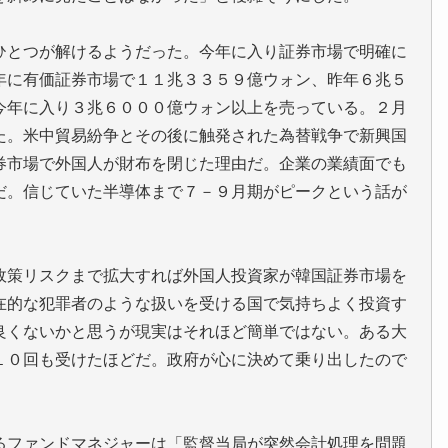
ひとつが解けるようだった。今年に入り証券市場で明確に
年に有価証券市場で１１兆３３５９億ウォン、昨年６兆５
今年に入り３兆６０００億ウォン以上を売っている。２月
た。米中貿易紛争とその後に触発された為替戦争で新興国
券市場で外国人が財布を閉じた理由だ。企業の業績面でも
だ。信じていた半導体まで７－９月期がピークという話が
政策リスクまで拡大すれば外国人投資家が韓国証券市場を
在的な犯罪者のような扱いを受ける国で気持ちよく投資す
良くないかと思うが現実はそれほど簡単ではない。ある大
１０回も受けたほどだ。政府が心に決めて乗り出したので
るファンドマネジャーは「監督当局が突然会計処理を問題