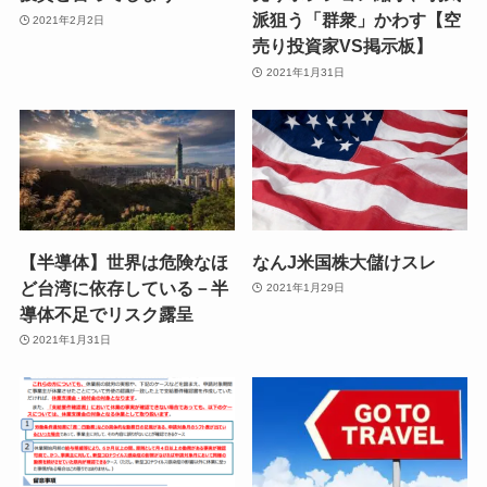
派狙う「群衆」かわす【空
2021年2月2日
売り投資家VS掲示板】
2021年1月31日
【半導体】世界は危険なほ
なんJ米国株大儲けスレ
ど台湾に依存している－半
2021年1月29日
導体不足でリスク露呈
2021年1月31日