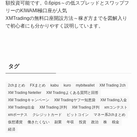
額投資可能です。0.6pips～の低スプレッドとスワップフ
リーのKIWAMI極口座が人気
XMTradingの無料口座開設方法～稼ぎ方までを図解入り
で初心者にも分かりやすく説明しています。
タグ
2chまとめ
FXまとめ
kabu
kuro
mybitwallet
XM Trading 2ch
XM Trading Neteller
XM Tradingよくある質問と回答
XM Tradingキャンペーン
XM Tradingヤフー知恵袋
XM Trading入金
XM Trading出金
XM Trading 評判
XM Trading 評判
xmコンテスト
xmボーナス
クレジットカード
ビットコイン
マネー系2chまとめ
仮想通貨
働きたくない
副業
年収
投資
政治
株
税金
経済