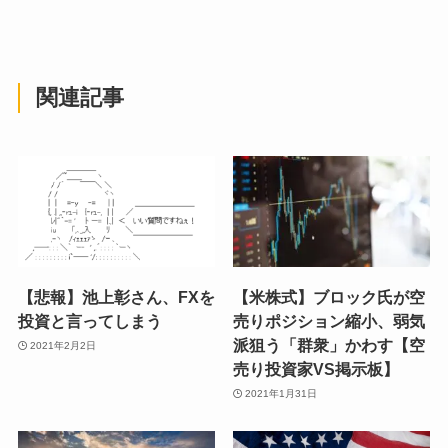
関連記事
【悲報】池上彰さん、FXを
【米株式】ブロック氏が空
投資と言ってしまう
売りポジション縮小、弱気
派狙う「群衆」かわす【空
2021年2月2日
売り投資家VS掲示板】
2021年1月31日