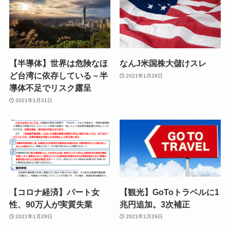
【半導体】世界は危険なほ
なんJ米国株大儲けスレ
ど台湾に依存している－半
2021年1月29日
導体不足でリスク露呈
2021年1月31日
【コロナ経済】パート女
【観光】GoToトラベルに1
性、90万人が実質失業
兆円追加。3次補正
2021年1月29日
2021年1月29日