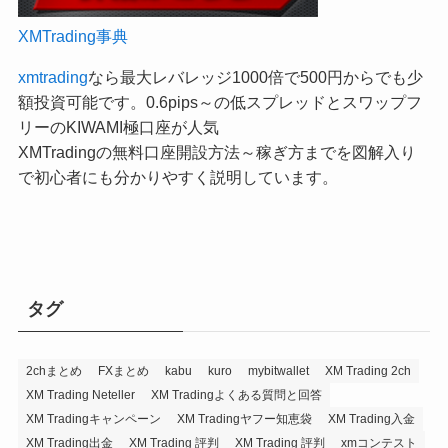
XMTrading事典
xmtrading
なら最大レバレッジ1000倍で500円からでも少
額投資可能です。0.6pips～の低スプレッドとスワップフ
リーのKIWAMI極口座が人気
XMTradingの無料口座開設方法～稼ぎ方までを図解入り
で初心者にも分かりやすく説明しています。
タグ
2chまとめ
FXまとめ
kabu
kuro
mybitwallet
XM Trading 2ch
XM Trading Neteller
XM Tradingよくある質問と回答
XM Tradingキャンペーン
XM Tradingヤフー知恵袋
XM Trading入金
XM Trading出金
XM Trading 評判
XM Trading 評判
xmコンテスト