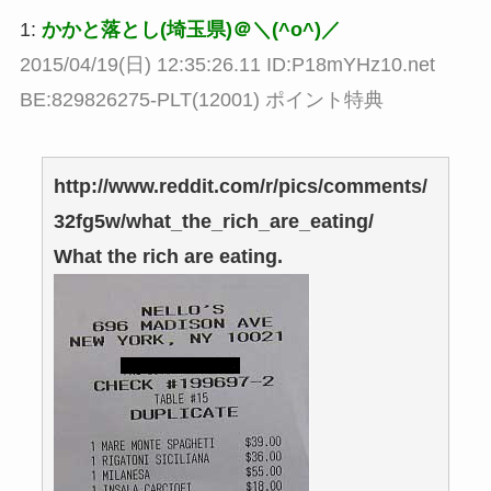
1:
かかと落とし(埼玉県)＠＼(^o^)／
2015/04/19(日) 12:35:26.11 ID:P18mYHz10.net
BE:829826275-PLT(12001) ポイント特典
http://www.reddit.com/r/pics/comments/
32fg5w/what_the_rich_are_eating/
What the rich are eating.