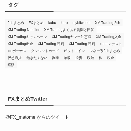
タグ
2chまとめ
FXまとめ
kabu
kuro
mybitwallet
XM Trading 2ch
XM Trading Neteller
XM Tradingよくある質問と回答
XM Tradingキャンペーン
XM Tradingヤフー知恵袋
XM Trading入金
XM Trading出金
XM Trading 評判
XM Trading 評判
xmコンテスト
xmボーナス
クレジットカード
ビットコイン
マネー系2chまとめ
仮想通貨
働きたくない
副業
年収
投資
政治
株
税金
経済
FXまとめTwitter
@FX_matome からのツイート