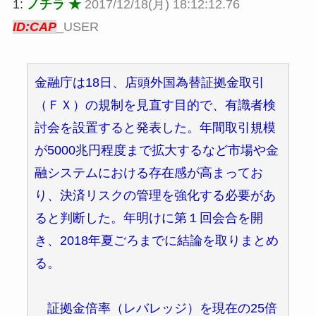
1:
ノチラ ★
2017/12/18(月) 18:12:12.76
ID:CAP
_USER
金融庁は18日、店頭外国為替証拠金取引
（ＦＸ）の規制を見直す目的で、有識者検
討会を設置すると発表した。年間取引規模
が5000兆円程度まで拡大するなど市場や金
融システムにおける存在感が高まってお
り、決済リスクの管理を強化する必要があ
ると判断した。年明けに第１回会合を開
き、2018年夏ごろまでに結論を取りまとめ
る。
証拠金倍率（レバレッジ）を現在の25倍