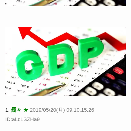
1:
靄々 ★
2019/05/20(月) 09:10:15.26
ID:aLcLSZHa9