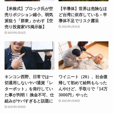
【米株式】ブロック氏が空
【半導体】世界は危険なほ
売りポジション縮小、弱気
ど台湾に依存している－半
派狙う「群衆」かわす【空
導体不足でリスク露呈
売り投資家VS掲示板】
2021年1月31日
2021年1月31日
キンコン西野、日常では一
ワイニート（26）、社会復
切通用しないヤバ通貨「レ
帰して初めて給料もらった
ターポット」を発行してい
んやけど、手取りで「14万
た事が判明！ 換金不可、仕
3000円」やった
組みがヤバすぎると話題に
2021年1月30日
2021年1月30日