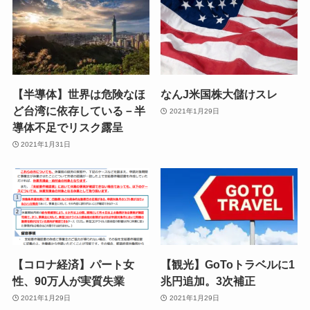
【半導体】世界は危険なほ
なんJ米国株大儲けスレ
ど台湾に依存している－半
2021年1月29日
導体不足でリスク露呈
2021年1月31日
【コロナ経済】パート女
【観光】GoToトラベルに1
性、90万人が実質失業
兆円追加。3次補正
2021年1月29日
2021年1月29日