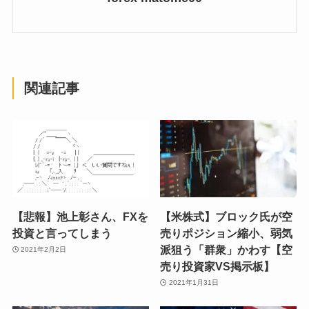
関連記事
【悲報】池上彰さん、FXを
【米株式】ブロック氏が空
投資と言ってしまう
売りポジション縮小、弱気
派狙う「群衆」かわす【空
2021年2月2日
売り投資家VS掲示板】
2021年1月31日