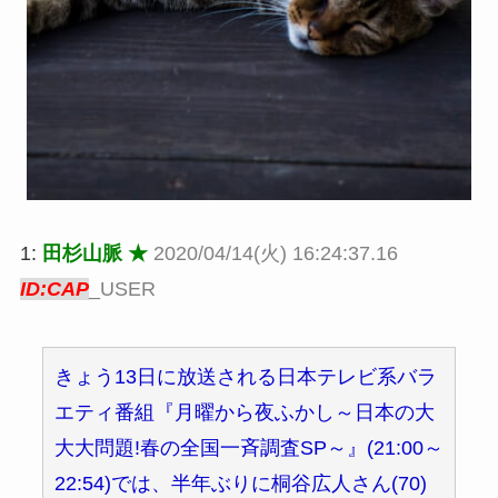
1:
田杉山脈 ★
2020/04/14(火) 16:24:37.16
ID:CAP
_USER
きょう13日に放送される日本テレビ系バラ
エティ番組『月曜から夜ふかし～日本の大
大大問題!春の全国一斉調査SP～』(21:00～
22:54)では、半年ぶりに桐谷広人さん(70)