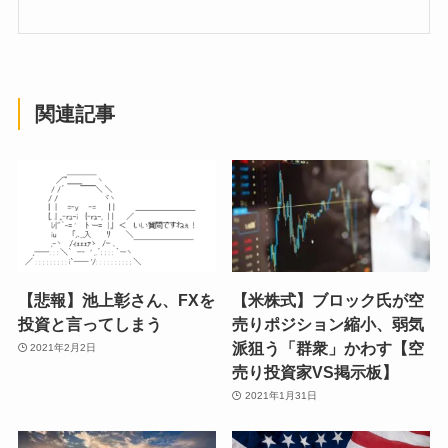
関連記事
【悲報】池上彰さん、FXを
【米株式】ブロック氏が空
投資と言ってしまう
売りポジション縮小、弱気
派狙う「群衆」かわす【空
2021年2月2日
売り投資家VS掲示板】
2021年1月31日