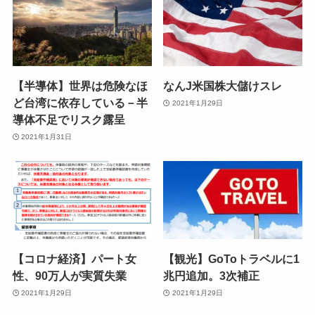
【半導体】世界は危険なほ
なんJ米国株大儲けスレ
ど台湾に依存している－半
2021年1月29日
導体不足でリスク露呈
2021年1月31日
【コロナ経済】パート女
【観光】GoToトラベルに1
性、90万人が実質失業
兆円追加。3次補正
2021年1月29日
2021年1月29日