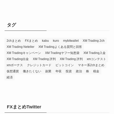
タグ
2chまとめ
FXまとめ
kabu
kuro
mybitwallet
XM Trading 2ch
XM Trading Neteller
XM Tradingよくある質問と回答
XM Tradingキャンペーン
XM Tradingヤフー知恵袋
XM Trading入金
XM Trading出金
XM Trading 評判
XM Trading 評判
xmコンテスト
xmボーナス
クレジットカード
ビットコイン
マネー系2chまとめ
仮想通貨
働きたくない
副業
年収
投資
政治
株
税金
経済
FXまとめTwitter