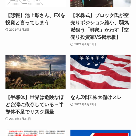
【悲報】池上彰さん、FXを
【米株式】ブロック氏が空
投資と言ってしまう
売りポジション縮小、弱気
派狙う「群衆」かわす【空
2021年2月2日
売り投資家VS掲示板】
2021年1月31日
【半導体】世界は危険なほ
なんJ米国株大儲けスレ
ど台湾に依存している－半
2021年1月29日
導体不足でリスク露呈
2021年1月31日