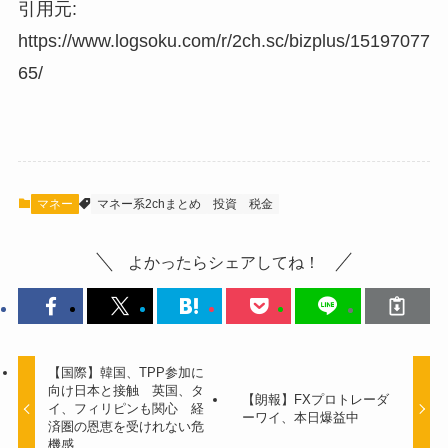
引用元:
https://www.logsoku.com/r/2ch.sc/bizplus/15197077
65/
マネー
マネー系2chまとめ
投資
税金
よかったらシェアしてね！
【国際】韓国、TPP参加に
向け日本と接触 英国、タ
【朗報】FXプロトレーダ
イ、フィリピンも関心 経
ーワイ、本日爆益中
済圏の恩恵を受けれない危
機感