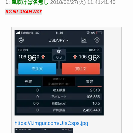
1:
風吹けば名無し
2018/02/27(火) 11:41:41.40
ID:NLa84Rwcr
https://i.imgur.com/UIsCsps.jpg