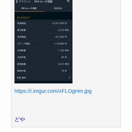
https://i.imgur.com/xFLOgHm.jpg
どや