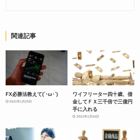
関連記事
FX必勝法教えて(´･ω･`)
ワイフリーター四十歳、借
金してＦＸ三千倍で三億円
2021年1月25日
手に入れる
2021年1月24日