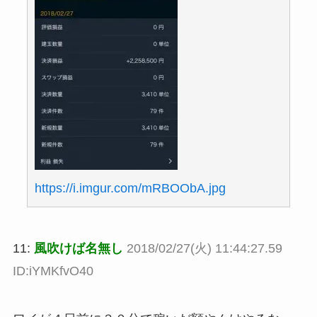
https://i.imgur.com/mRBOObA.jpg
11:
風吹けば名無し
2018/02/27(火) 11:44:27.59
ID:iYMKfvO40