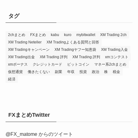
タグ
2chまとめ
FXまとめ
kabu
kuro
mybitwallet
XM Trading 2ch
XM Trading Neteller
XM Tradingよくある質問と回答
XM Tradingキャンペーン
XM Tradingヤフー知恵袋
XM Trading入金
XM Trading出金
XM Trading 評判
XM Trading 評判
xmコンテスト
xmボーナス
クレジットカード
ビットコイン
マネー系2chまとめ
仮想通貨
働きたくない
副業
年収
投資
政治
株
税金
経済
FXまとめTwitter
@FX_matome からのツイート