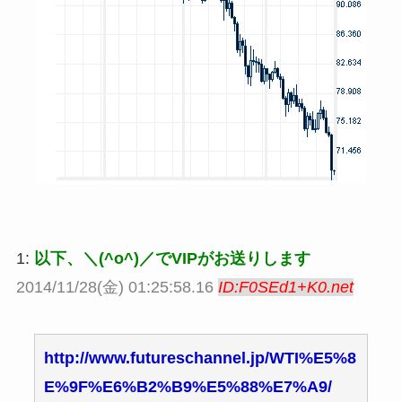
1:
以下、＼(^o^)／でVIPがお送りします
2014/11/28(金) 01:25:58.16
ID:F0SEd1+K0.net
http://www.futureschannel.jp/WTI%E5%8
E%9F%E6%B2%B9%E5%88%E7%A9/