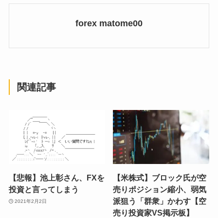
forex matome00
関連記事
【悲報】池上彰さん、FXを
【米株式】ブロック氏が空
投資と言ってしまう
売りポジション縮小、弱気
派狙う「群衆」かわす【空
2021年2月2日
売り投資家VS掲示板】