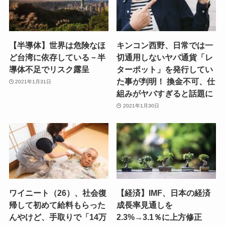
【半導体】世界は危険なほ
キンコン西野、日常では一
ど台湾に依存している－半
切通用しないヤバ通貨「レ
導体不足でリスク露呈
ターポット」を発行してい
た事が判明！ 換金不可、仕
2021年1月31日
組みがヤバすぎると話題に
2021年1月30日
ワイニート（26）、社会復
【経済】IMF、日本の経済
帰して初めて給料もらった
成長率見通しを
んやけど、手取りで「14万
2.3%→3.1％に上方修正