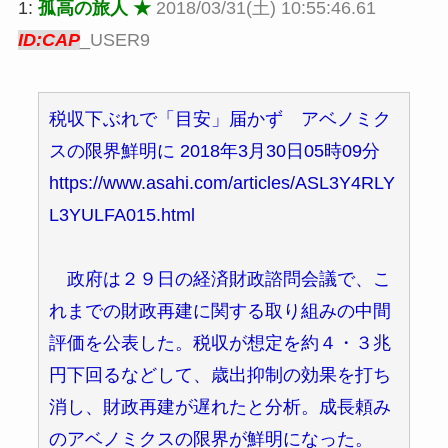
1:
孤高の旅人 ★
2018/03/31(土) 10:55:46.61
ID:CAP
_USER9
税収下ぶれで「目安」届かず アベノミク
スの限界鮮明に 2018年3月30日05時09分
https://www.asahi.com/articles/ASL3Y4RLY
L3YULFA015.html
政府は２９日の経済財政諮問会議で、こ
れまでの財政再建に関する取り組みの中間
評価を公表した。税収が想定を約４・３兆
円下回るなどして、歳出抑制の効果を打ち
消し、財政再建が遅れたと分析。成長頼み
のアベノミクスの限界が鮮明になった。