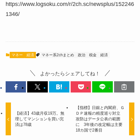
https://www.logsoku.com/r/2ch.sc/newsplus/152246
1346/
マネー
経済
マネー系2chまとめ
政治
税金
経済
よかったらシェアしてね！
【指標】日銀と内閣府、Ｇ
【経済】43歳月収19万。無
ＤＰ速報の精度巡り対立
理してマンションを買い完
攻防はデータ公表の範囲
済は78歳
に 3年後の改定幅は主要
18カ国で2番目