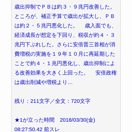
歳出抑制でＰＢは約３・９兆円改善した。
ところが、補正予算で歳出が拡大し、ＰＢ
は約２・５兆円悪化した。 歳入面でも、
経済成長が想定を下回り、税収が約４・３
兆円下ぶれした。さらに安倍晋三首相が消
費増税の実施を１９年１０月に再延期した
ことで約４・１兆円悪化し、歳出抑制によ
る改善効果を大きく上回った。 安倍政権
は歳出削減や増税より…
残り：211文字／全文：720文字
★1が立った時間 2018/03/30(金)
08:27:50.42 前スレ