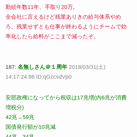
勤続年数11年、手取り20万。
全会社に言えるけど残業ありきの給与体系やめ
ろ。残業せずとも仕事が終わるようにチームで効
率化したら給料がここまで減ったぞ。
187:
名無しさん＠１周年
2018/03/31(土)
14:17:24.98 ID:qGzcsdVp0
安部政権になってから税収は17兆増(内6兆が消費
増税分)
42兆→59兆
国債発行額が10兆減
44兆→34兆