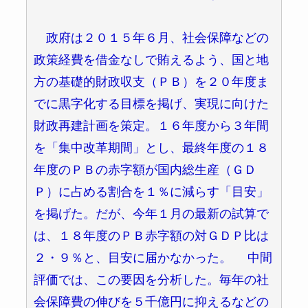
政府は２０１５年６月、社会保障などの
政策経費を借金なしで賄えるよう、国と地
方の基礎的財政収支（ＰＢ）を２０年度ま
でに黒字化する目標を掲げ、実現に向けた
財政再建計画を策定。１６年度から３年間
を「集中改革期間」とし、最終年度の１８
年度のＰＢの赤字額が国内総生産（ＧＤ
Ｐ）に占める割合を１％に減らす「目安」
を掲げた。だが、今年１月の最新の試算で
は、１８年度のＰＢ赤字額の対ＧＤＰ比は
２・９％と、目安に届かなかった。 中間
評価では、この要因を分析した。毎年の社
会保障費の伸びを５千億円に抑えるなどの