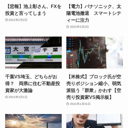
【悲報】池上彰さん、FXを
【電力】パナソニック、太
投資と言ってしまう
陽電池撤退 スマートシテ
ィーに注力
2021年2月2日
2021年2月2日
千葉VS埼玉、どちらがお
【米株式】ブロック氏が空
得？ 両県に住む不動産投
売りポジション縮小、弱気
資家が大激論
派狙う「群衆」かわす【空
売り投資家VS掲示板】
2021年2月1日
2021年1月31日