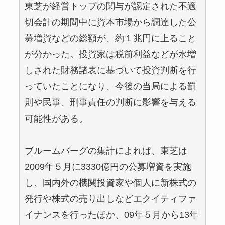
東芝が経営トップの関与が認定された不適
切会計の期間中に資本市場から調達した公
募増資などの総額が、約１兆円に上ること
が分かった。投資家は税前利益などが水増
しされた財務諸表に基づいて投資判断を行
っていたことになり、今後の当局による罰
則や民事、刑事責任の判断に影響を与える
可能性がある。
ブルームバーグの集計によれば、東芝は
2009年５月に3330億円の公募増資を実施
し、国内外の機関投資家や個人に新株式の
発行や株式の売り出しなどエクイティファ
イナンスを行ったほか、09年５月から13年