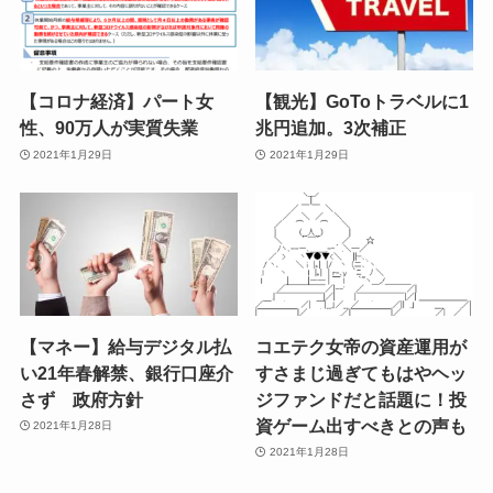
【コロナ経済】パート女
【観光】GoToトラベルに1
性、90万人が実質失業
兆円追加。3次補正
2021年1月29日
2021年1月29日
【マネー】給与デジタル払
コエテク女帝の資産運用が
い21年春解禁、銀行口座介
すさまじ過ぎてもはやヘッ
さず 政府方針
ジファンドだと話題に！投
資ゲーム出すべきとの声も
2021年1月28日
2021年1月28日