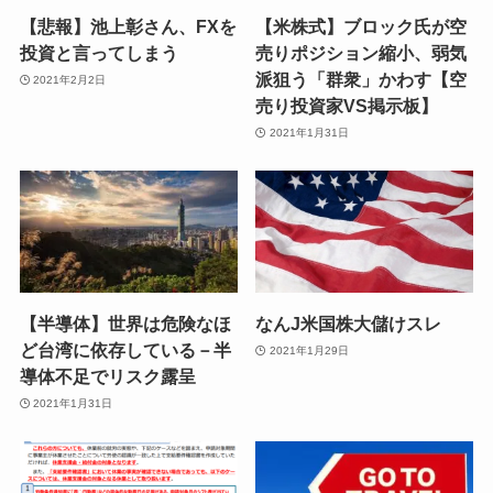
【悲報】池上彰さん、FXを
【米株式】ブロック氏が空
投資と言ってしまう
売りポジション縮小、弱気
派狙う「群衆」かわす【空
2021年2月2日
売り投資家VS掲示板】
2021年1月31日
【半導体】世界は危険なほ
なんJ米国株大儲けスレ
ど台湾に依存している－半
2021年1月29日
導体不足でリスク露呈
2021年1月31日