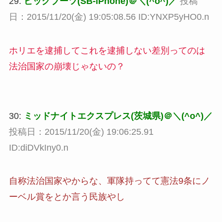
29:
ビッグブーツ(SB-iPhone)＠＼(^o^)／
投稿
日：2015/11/20(金) 19:05:08.56 ID:YNXP5yHO0.n
ホリエを逮捕してこれを逮捕しない差別ってのは
法治国家の崩壊じゃないの？
30:
ミッドナイトエクスプレス(茨城県)＠＼(^o^)／
投稿日：2015/11/20(金) 19:06:25.91
ID:diDVkIny0.n
自称法治国家やからな、軍隊持ってて憲法9条にノ
ーベル賞をとか言う民族やし