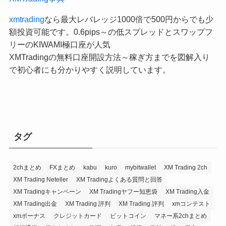
xmtrading
なら最大レバレッジ1000倍で500円からでも少
額投資可能です。0.6pips～の低スプレッドとスワップフ
リーのKIWAMI極口座が人気
XMTradingの無料口座開設方法～稼ぎ方までを図解入り
で初心者にも分かりやすく説明しています。
タグ
2chまとめ
FXまとめ
kabu
kuro
mybitwallet
XM Trading 2ch
XM Trading Neteller
XM Tradingよくある質問と回答
XM Tradingキャンペーン
XM Tradingヤフー知恵袋
XM Trading入金
XM Trading出金
XM Trading 評判
XM Trading 評判
xmコンテスト
xmボーナス
クレジットカード
ビットコイン
マネー系2chまとめ