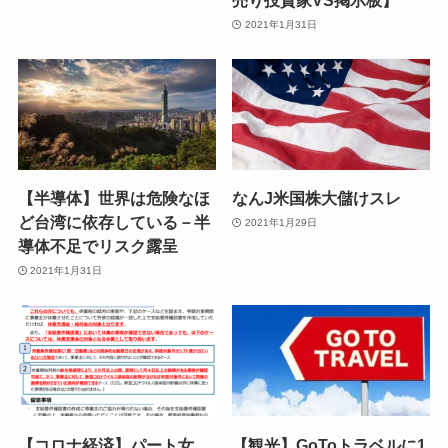
売り投資家VS掲示板】
2021年1月31日
【半導体】世界は危険なほ
なんJ米国株大儲けスレ
ど台湾に依存している－半
2021年1月29日
導体不足でリスク露呈
2021年1月31日
【コロナ経済】パート女
【観光】GoToトラベルに1