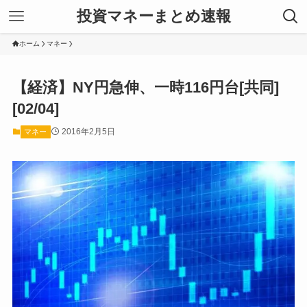
投資マネーまとめ速報
ホーム
マネー
【経済】NY円急伸、一時116円台[共同]
[02/04]
2016年2月5日
マネー