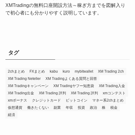
XMTradingの無料口座開設方法～稼ぎ方までを図解入り
で初心者にも分かりやすく説明しています。
タグ
2chまとめ
FXまとめ
kabu
kuro
mybitwallet
XM Trading 2ch
XM Trading Neteller
XM Tradingよくある質問と回答
XM Tradingキャンペーン
XM Tradingヤフー知恵袋
XM Trading入金
XM Trading出金
XM Trading 評判
XM Trading 評判
xmコンテスト
xmボーナス
クレジットカード
ビットコイン
マネー系2chまとめ
仮想通貨
働きたくない
副業
年収
投資
政治
株
税金
経済