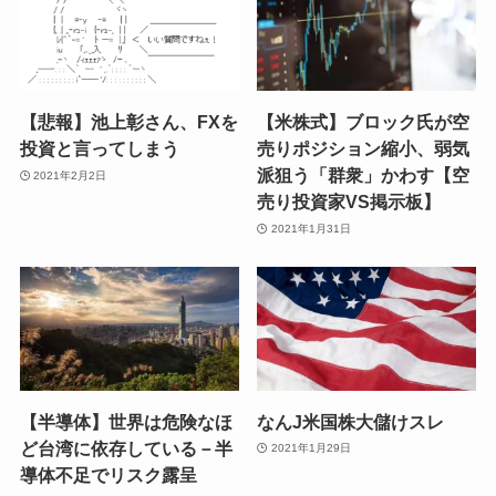
【悲報】池上彰さん、FXを
【米株式】ブロック氏が空
投資と言ってしまう
売りポジション縮小、弱気
派狙う「群衆」かわす【空
2021年2月2日
売り投資家VS掲示板】
2021年1月31日
【半導体】世界は危険なほ
なんJ米国株大儲けスレ
ど台湾に依存している－半
2021年1月29日
導体不足でリスク露呈