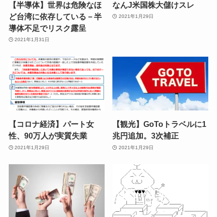
【半導体】世界は危険なほ
なんJ米国株大儲けスレ
ど台湾に依存している－半
2021年1月29日
導体不足でリスク露呈
2021年1月31日
【コロナ経済】パート女
【観光】GoToトラベルに1
性、90万人が実質失業
兆円追加。3次補正
2021年1月29日
2021年1月29日