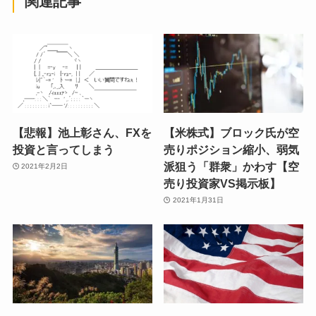
関連記事
【悲報】池上彰さん、FXを
【米株式】ブロック氏が空
投資と言ってしまう
売りポジション縮小、弱気
派狙う「群衆」かわす【空
2021年2月2日
売り投資家VS掲示板】
2021年1月31日