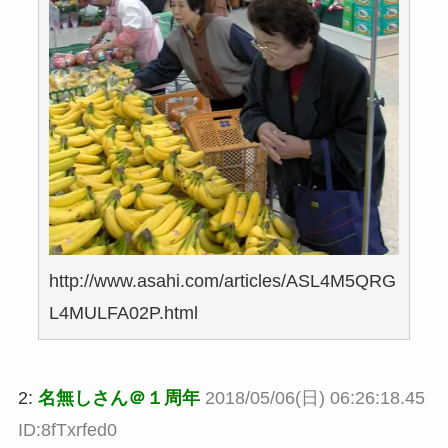
http://www.asahi.com/articles/ASL4M5QRG
L4MULFA02P.html
2:
名無しさん＠１周年
2018/05/06(日) 06:26:18.45
ID:8fTxrfed0