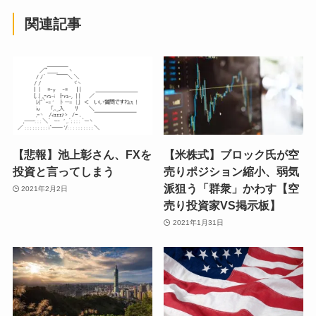
関連記事
【悲報】池上彰さん、FXを
【米株式】ブロック氏が空
投資と言ってしまう
売りポジション縮小、弱気
派狙う「群衆」かわす【空
2021年2月2日
売り投資家VS掲示板】
2021年1月31日