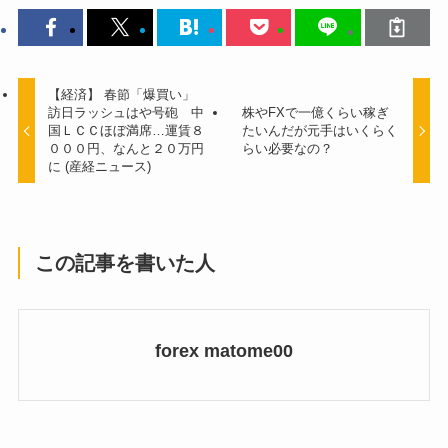
【経済】 春節「爆買い」
訪日ラッシュはや号砲 中
株やFXで一億くらい稼ぎ
国ＬＣＣほぼ満席…運賃８
たいんだが元手はいくらく
０００円、なんと２０万円
らい必要なの？
に (産経ニュース)
この記事を書いた人
forex matome00