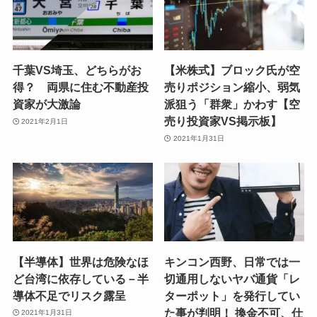
千葉VS埼玉、どちらがお
【米株式】ブロック氏が空
得？ 両県に住む不動産投
売りポジション縮小、弱気
資家が大激論
派狙う「群衆」かわす【空
売り投資家VS掲示板】
2021年2月1日
2021年1月31日
【半導体】世界は危険なほ
キンコン西野、日常では一
ど台湾に依存している－半
切通用しないヤバ通貨「レ
導体不足でリスク露呈
ターポット」を発行してい
た事が判明！ 換金不可、仕
2021年1月31日