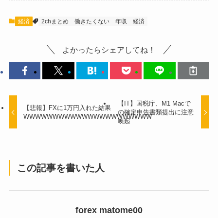
経済
2chまとめ
働きたくない
年収
経済
よかったらシェアしてね！
【IT】国税庁、M1 Macで
【悲報】FXに1万円入れた結果
の確定申告書類提出に注意
WWWWWWWWWWWWWWWWWWWWWW
喚起
この記事を書いた人
forex matome00