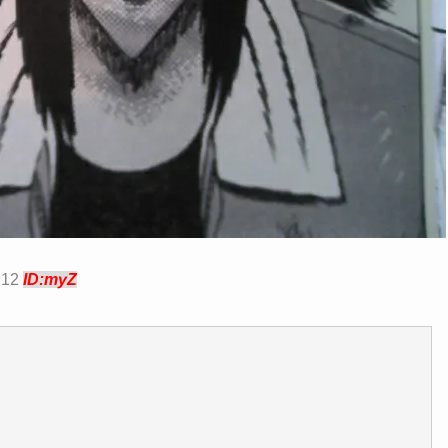
:12
ID:myZ