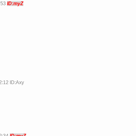
:53
ID:myZ
:12 ID:Axy
2:34
ID:myZ