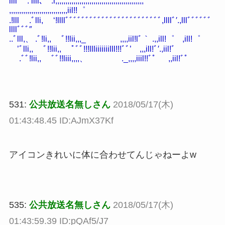
llll .’llli､ .l,,,,,,,,,,,,,,,,,,,,,,,,,,,,,,,,,,,,,,,,,,,,″
,,,,,,,,,,,,,,,,,,,,,,,,,,,,,iil!!゜
.!lll .ﾞlli, ‘!llllﾞﾞﾞﾞﾞﾞﾞﾞﾞﾞﾞﾞﾞﾞﾞﾞﾞﾞﾞﾞﾞﾞﾞﾞ,llllﾞ′.,lllﾞﾞﾞﾞﾞﾞ
llllﾞﾞﾞ″
..ﾞlll,、 .ﾞ!li,, ﾞ!!lii,,,_ ,,,,iil!lﾞ｀ .,,ill!゜ ,ill!゜
’ﾞlli,, ﾞ!!lii,, ﾟﾞﾞ!!!llliiiiiiilll!!!ﾞﾞ’ ,,,ill!ﾞ′.,iil!ﾞ
.ﾞﾞ!lii,, ﾞﾞ!!liii,,,,、 ._,,,,iiil!!ﾞ゜ ,,iil!ﾞ゜
531:
公共放送名無しさん
2018/05/17(木)
01:43:48.45 ID:AJmX37Kf
アイコンきれいに体に合わせてんじゃねーよw
535:
公共放送名無しさん
2018/05/17(木)
01:43:59.39 ID:pQAf5/J7