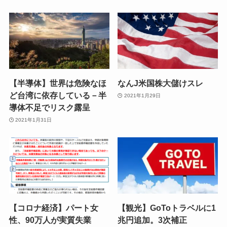
【半導体】世界は危険なほ
なんJ米国株大儲けスレ
ど台湾に依存している－半
2021年1月29日
導体不足でリスク露呈
2021年1月31日
【コロナ経済】パート女
【観光】GoToトラベルに1
性、90万人が実質失業
兆円追加。3次補正