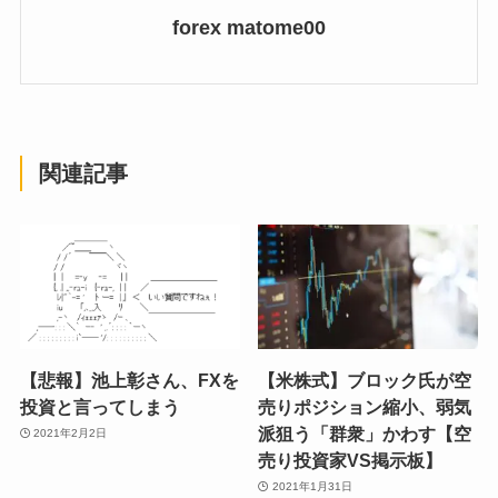
forex matome00
関連記事
【悲報】池上彰さん、FXを
【米株式】ブロック氏が空
投資と言ってしまう
売りポジション縮小、弱気
派狙う「群衆」かわす【空
2021年2月2日
売り投資家VS掲示板】
2021年1月31日