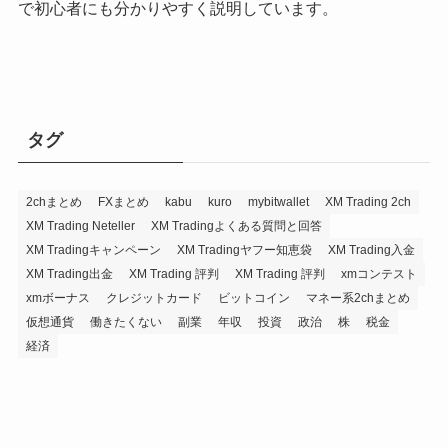
で初心者にも分かりやすく説明しています。
タグ
2chまとめ
FXまとめ
kabu
kuro
mybitwallet
XM Trading 2ch
XM Trading Neteller
XM Tradingよくある質問と回答
XM Tradingキャンペーン
XM Tradingヤフー知恵袋
XM Trading入金
XM Trading出金
XM Trading 評判
XM Trading 評判
xmコンテスト
xmボーナス
クレジットカード
ビットコイン
マネー系2chまとめ
仮想通貨
働きたくない
副業
年収
投資
政治
株
税金
経済