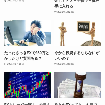
金してＦＸ三千倍で三億円
2021年1月25日
手に入れる
2021年1月24日
たったさっきFXで250万と
今から投資するならなにが
かしたけど質問ある？
いいの？
2021年1月18日
2021年1月18日
FXトレーダーぼく、今日も
株とかFXってさ、１日で