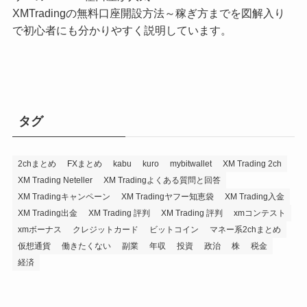
XMTradingの無料口座開設方法～稼ぎ方までを図解入り
で初心者にも分かりやすく説明しています。
タグ
2chまとめ
FXまとめ
kabu
kuro
mybitwallet
XM Trading 2ch
XM Trading Neteller
XM Tradingよくある質問と回答
XM Tradingキャンペーン
XM Tradingヤフー知恵袋
XM Trading入金
XM Trading出金
XM Trading 評判
XM Trading 評判
xmコンテスト
xmボーナス
クレジットカード
ビットコイン
マネー系2chまとめ
仮想通貨
働きたくない
副業
年収
投資
政治
株
税金
経済