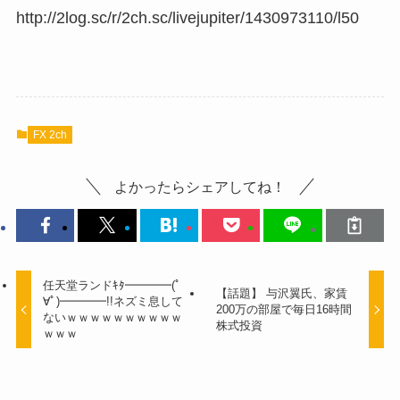
http://2log.sc/r/2ch.sc/livejupiter/1430973110/l50
FX 2ch
よかったらシェアしてね！
任天堂ランドｷﾀ━━━━(ﾟ
【話題】 与沢翼氏、家賃
∀ﾟ)━━━━!!ネズミ息して
200万の部屋で毎日16時間
ないｗｗｗｗｗｗｗｗｗｗ
株式投資
ｗｗｗ