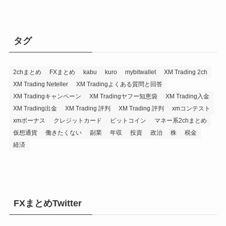
タグ
2chまとめ
FXまとめ
kabu
kuro
mybitwallet
XM Trading 2ch
XM Trading Neteller
XM Tradingよくある質問と回答
XM Tradingキャンペーン
XM Tradingヤフー知恵袋
XM Trading入金
XM Trading出金
XM Trading 評判
XM Trading 評判
xmコンテスト
xmボーナス
クレジットカード
ビットコイン
マネー系2chまとめ
仮想通貨
働きたくない
副業
年収
投資
政治
株
税金
経済
FXまとめTwitter