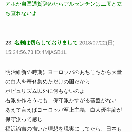
アホか自国通貨辞めたらアルゼンチンは二度と立
ち直れないよ
23:
名刺は切らしておりまして
2018/07/22(日)
15:24:56.73 ID:4MjASB1L
明治維新の時期にヨーロッパのあちこちから大量
の白人を寄せ集めただけの国だから
ポピュリズム以外に何もないのよ
右派を作ろうにも、保守派がすがる基盤がない
あえて言えばヨーロッパ至上主義、白人優生論が
保守派って感じ
福沢諭吉の描いた理想を現実にしてたら、日本も