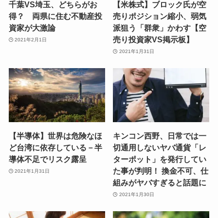
千葉VS埼玉、どちらがお
【米株式】ブロック氏が空
得？ 両県に住む不動産投
売りポジション縮小、弱気
資家が大激論
派狙う「群衆」かわす【空
売り投資家VS掲示板】
2021年2月1日
2021年1月31日
【半導体】世界は危険なほ
キンコン西野、日常では一
ど台湾に依存している－半
切通用しないヤバ通貨「レ
導体不足でリスク露呈
ターポット」を発行してい
た事が判明！ 換金不可、仕
2021年1月31日
組みがヤバすぎると話題に
2021年1月30日