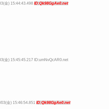
03(金) 15:44:43.498
ID:Qk98GgAe0.net
03(金) 15:45:45.217 ID:umNvQcAR0.net
/03(金) 15:46:54.851
ID:Qk98GgAe0.net