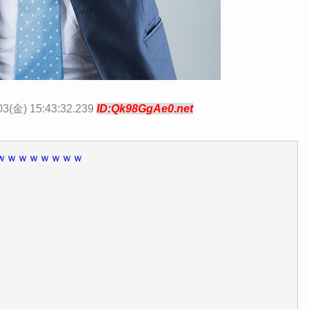
03(金) 15:43:32.239
ID:Qk98GgAe0.net
ｗｗｗｗｗｗｗｗ