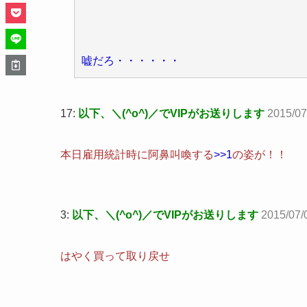
嘘だろ・・・・・・
17:
以下、＼(^o^)／でVIPがお送りします
2015/07
本日雇用統計時に阿鼻叫喚する
>>1
の姿が！！
3:
以下、＼(^o^)／でVIPがお送りします
2015/07/0
はやく買って取り戻せ