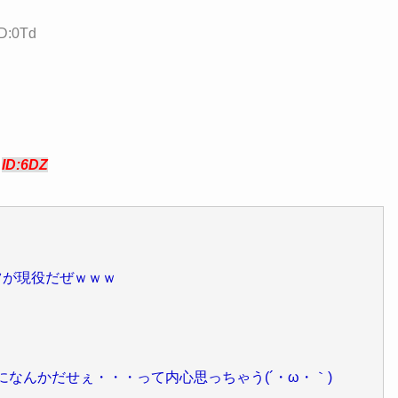
ID:0Td
9
ID:6DZ
ツが現役だぜｗｗｗ
になんかだせぇ・・・って内心思っちゃう(´・ω・｀)