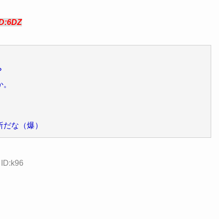
ID:6DZ
？
か。
所だな（爆）
 ID:k96