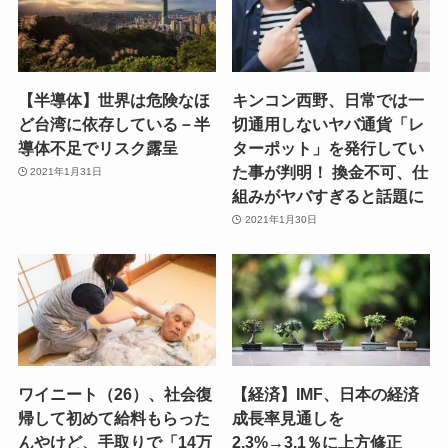
【半導体】世界は危険なほ
キンコン西野、日常では一
ど台湾に依存している－半
切通用しないヤバ通貨「レ
導体不足でリスク露呈
ターポット」を発行してい
た事が判明！ 換金不可、仕
2021年1月31日
組みがヤバすぎると話題に
2021年1月30日
ワイニート（26）、社会復
【経済】IMF、日本の経済
帰して初めて給料もらった
成長率見通しを
んやけど、手取りで「14万
2.3%→3.1％に上方修正