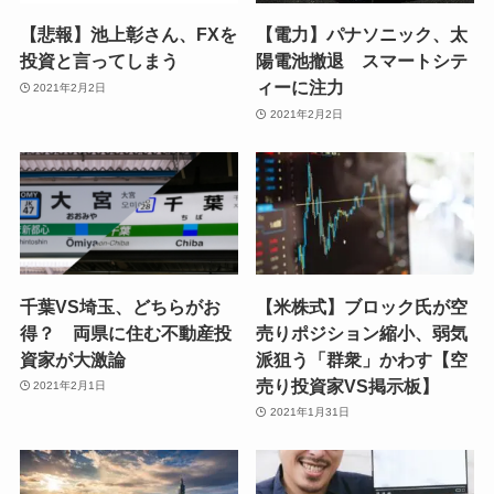
【悲報】池上彰さん、FXを
【電力】パナソニック、太
投資と言ってしまう
陽電池撤退 スマートシテ
ィーに注力
2021年2月2日
2021年2月2日
千葉VS埼玉、どちらがお
【米株式】ブロック氏が空
得？ 両県に住む不動産投
売りポジション縮小、弱気
資家が大激論
派狙う「群衆」かわす【空
売り投資家VS掲示板】
2021年2月1日
2021年1月31日