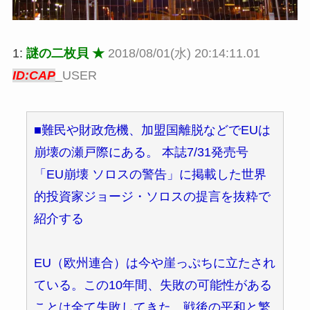
1:
謎の二枚貝 ★
2018/08/01(水) 20:14:11.01
ID:CAP
_USER
■難民や財政危機、加盟国離脱などでEUは
崩壊の瀬戸際にある。 本誌7/31発売号
「EU崩壊 ソロスの警告」に掲載した世界
的投資家ジョージ・ソロスの提言を抜粋で
紹介する
EU（欧州連合）は今や崖っぷちに立たされ
ている。この10年間、失敗の可能性がある
ことは全て失敗してきた。戦後の平和と繁