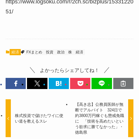
https://www.logsoku.com/r/2ch.sc/bizplus/15331220
51/
経済
FXまとめ
投資
政治
株
経済
よかったらシェアしてね！
【高き志】公務員医師が無
断でアルバイト 324日で
株式投資で儲けたワイに使
約3800万円稼ぐも懲戒免職
い道を教えるスレ
に 「技術を高めたいとい
う欲求に勝てなかった」・
徳島県