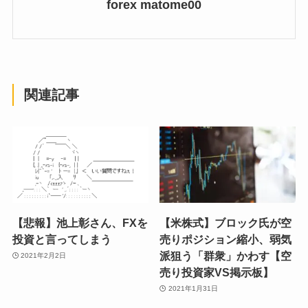
forex matome00
関連記事
【悲報】池上彰さん、FXを
【米株式】ブロック氏が空
投資と言ってしまう
売りポジション縮小、弱気
派狙う「群衆」かわす【空
2021年2月2日
売り投資家VS掲示板】
2021年1月31日