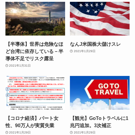
【半導体】世界は危険なほ
なんJ米国株大儲けスレ
ど台湾に依存している－半
2021年1月29日
導体不足でリスク露呈
2021年1月31日
【コロナ経済】パート女
【観光】GoToトラベルに1
性、90万人が実質失業
兆円追加。3次補正
2021年1月29日
2021年1月29日