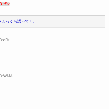
ID:tPv
ちょっくら語ってく。
D:qRt
 ID:WMA