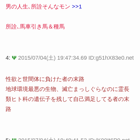
男の人生､所詮そんなモン
>>1
所詮､馬車引き馬＆種馬
4:
Ψ
2015/07/04(土) 19:47:34.69 ID:g51hX83e0.net
性欲と世間体に負けた者の末路
地球環境最悪の生物、滅亡まっしぐらなのに霊長
類ヒト科の遺伝子を残して自己満足してる者の末
路