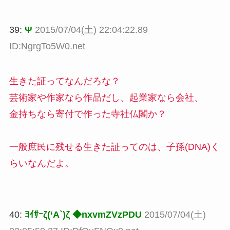
39:
Ψ
2015/07/04(土) 22:04:22.89
ID:NgrgTo5W0.net
生きた証ってなんだろな？
芸術家や作家なら作品だし、起業家なら会社、
金持ちなら寄付で作った寺社仏閣か？
一般庶民に残せる生きた証ってのは、子孫(DNA)く
らいなんだよ。
40:
ﾖｲｻｰζ(‘A`)ζ ◆nxvmZVzPDU
2015/07/04(土)