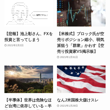
【悲報】池上彰さん、FXを
【米株式】ブロック氏が空
投資と言ってしまう
売りポジション縮小、弱気
派狙う「群衆」かわす【空
2021年2月2日
売り投資家VS掲示板】
2021年1月31日
【半導体】世界は危険なほ
なんJ米国株大儲けスレ
ど台湾に依存している－半
2021年1月29日