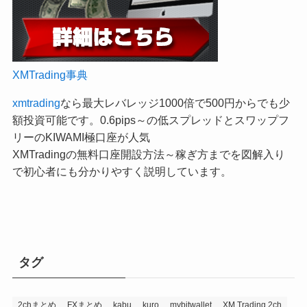
XMTrading事典
xmtrading
なら最大レバレッジ1000倍で500円からでも少
額投資可能です。0.6pips～の低スプレッドとスワップフ
リーのKIWAMI極口座が人気
XMTradingの無料口座開設方法～稼ぎ方までを図解入り
で初心者にも分かりやすく説明しています。
タグ
2chまとめ
FXまとめ
kabu
kuro
mybitwallet
XM Trading 2ch