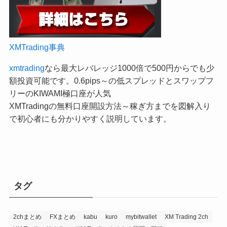
XMTrading事典
xmtrading
なら最大レバレッジ1000倍で500円からでも少
額投資可能です。0.6pips～の低スプレッドとスワップフ
リーのKIWAMI極口座が人気
XMTradingの無料口座開設方法～稼ぎ方までを図解入り
で初心者にも分かりやすく説明しています。
タグ
2chまとめ
FXまとめ
kabu
kuro
mybitwallet
XM Trading 2ch