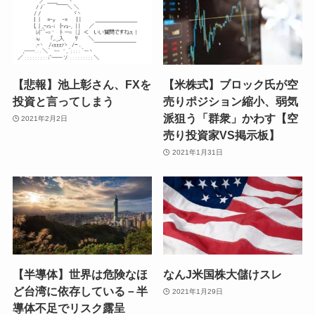
【悲報】池上彰さん、FXを
【米株式】ブロック氏が空
投資と言ってしまう
売りポジション縮小、弱気
派狙う「群衆」かわす【空
2021年2月2日
売り投資家VS掲示板】
2021年1月31日
【半導体】世界は危険なほ
なんJ米国株大儲けスレ
ど台湾に依存している－半
2021年1月29日
導体不足でリスク露呈