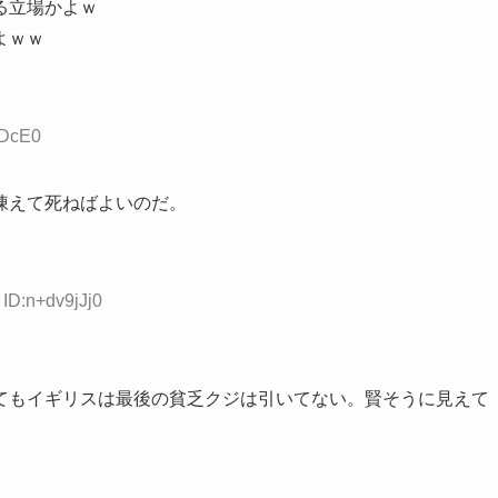
る立場かよｗ
よｗｗ
hDcE0
凍えて死ねばよいのだ。
 ID:n+dv9jJj0
てもイギリスは最後の貧乏クジは引いてない。賢そうに見えて