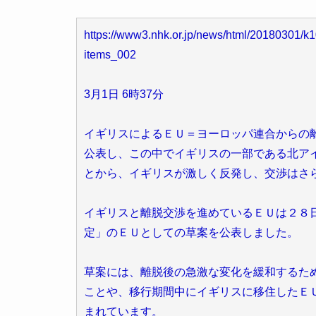
https://www3.nhk.or.jp/news/html/20180301/
items_002
3月1日 6時37分
イギリスによるＥＵ＝ヨーロッパ連合からの
公表し、この中でイギリスの一部である北ア
とから、イギリスが激しく反発し、交渉はさ
イギリスと離脱交渉を進めているＥＵは２８
定」のＥＵとしての草案を公表しました。
草案には、離脱後の急激な変化を緩和するた
ことや、移行期間中にイギリスに移住したＥ
まれています。