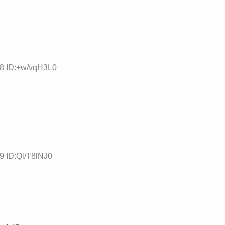
18 ID:+w/vqH3L0
9 ID:Qi/T8lNJ0