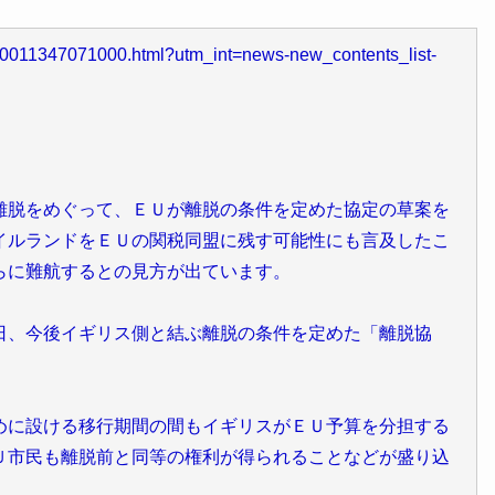
k10011347071000.html?utm_int=news-new_contents_list-
離脱をめぐって、ＥＵが離脱の条件を定めた協定の草案を
イルランドをＥＵの関税同盟に残す可能性にも言及したこ
らに難航するとの見方が出ています。
日、今後イギリス側と結ぶ離脱の条件を定めた「離脱協
めに設ける移行期間の間もイギリスがＥＵ予算を分担する
Ｕ市民も離脱前と同等の権利が得られることなどが盛り込