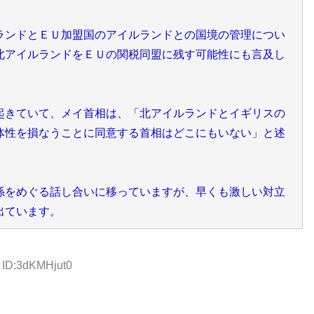
ランドとＥＵ加盟国のアイルランドとの国境の管理につい
北アイルランドをＥＵの関税同盟に残す可能性にも言及し
起きていて、メイ首相は、「北アイルランドとイギリスの
体性を損なうことに同意する首相はどこにもいない」と述
係をめぐる話し合いに移っていますが、早くも激しい対立
出ています。
6 ID:3dKMHjut0