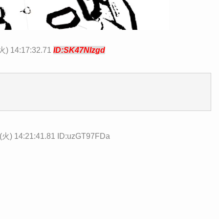
火) 14:17:32.71
ID:SK47NIzgd
(火) 14:21:41.81 ID:uzGT97FDa