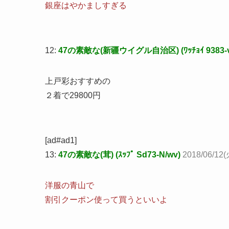
銀座はやかましすぎる
12:
47の素敵な(新疆ウイグル自治区) (ﾜｯﾁｮｲ 9383-v
上戸彩おすすめの
２着で29800円
[ad#ad1]
13:
47の素敵な(茸) (ｽｯﾌﾟ Sd73-N/wv)
2018/06/12(
洋服の青山で
割引クーポン使って買うといいよ