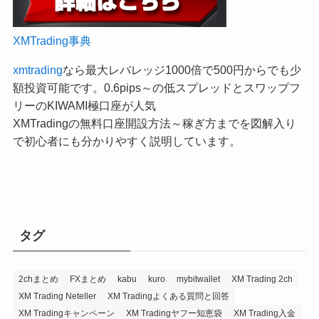
XMTrading事典
xmtrading
なら最大レバレッジ1000倍で500円からでも少
額投資可能です。0.6pips～の低スプレッドとスワップフ
リーのKIWAMI極口座が人気
XMTradingの無料口座開設方法～稼ぎ方までを図解入り
で初心者にも分かりやすく説明しています。
タグ
2chまとめ
FXまとめ
kabu
kuro
mybitwallet
XM Trading 2ch
XM Trading Neteller
XM Tradingよくある質問と回答
XM Tradingキャンペーン
XM Tradingヤフー知恵袋
XM Trading入金