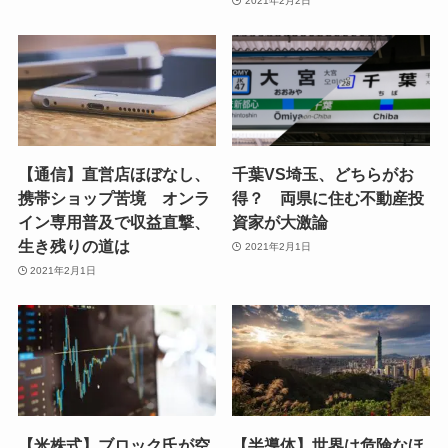
2021年2月2日
【通信】直営店ほぼなし、
千葉VS埼玉、どちらがお
携帯ショップ苦境 オンラ
得？ 両県に住む不動産投
イン専用普及で収益直撃、
資家が大激論
生き残りの道は
2021年2月1日
2021年2月1日
【米株式】ブロック氏が空
【半導体】世界は危険なほ