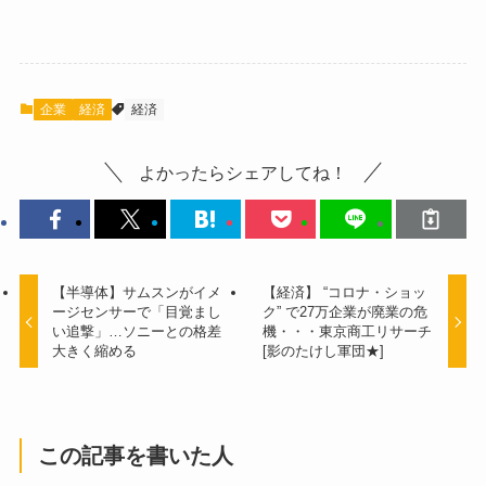
企業
経済
経済
よかったらシェアしてね！
【半導体】サムスンがイメ
【経済】 “コロナ・ショッ
ージセンサーで「目覚まし
ク” で27万企業が廃業の危
い追撃」…ソニーとの格差
機・・・東京商工リサーチ
大きく縮める
[影のたけし軍団★]
この記事を書いた人