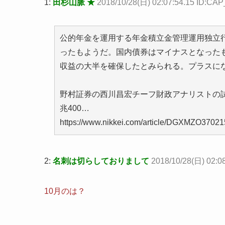
1:
田杉山脈 ★
2018/10/28(日) 02:07:54.15 ID:C
公的年金を運用する年金積立金管理運用独立行
ったもようだ。国内債券はマイナスとなった
収益の大半を確保したとみられる。プラスになる
野村証券の西川昌宏チーフ財政アナリストの試
兆400…
https://www.nikkei.com/article/DGXMZO37
2:
名刺は切らしておりまして
2018/10/28(日) 02:0
10月のは？