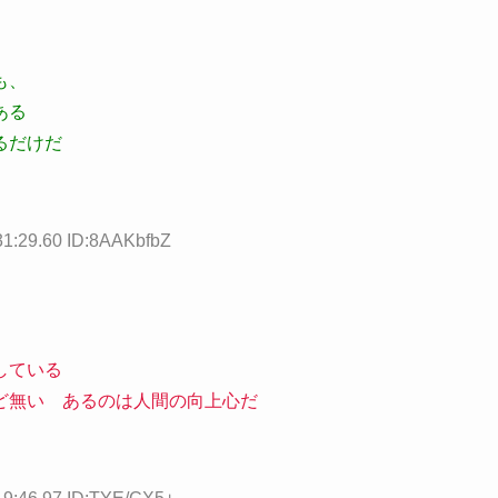
も、
ある
るだけだ
31:29.60 ID:8AAKbfbZ
している
など無い あるのは人間の向上心だ