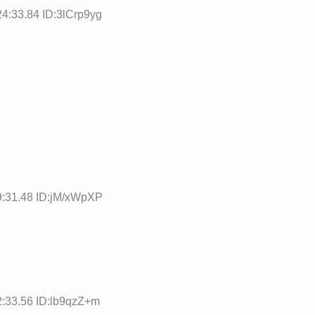
4:33.84 ID:3lCrp9yg
9:31.48 ID:jM/xWpXP
2:33.56 ID:lb9qzZ+m